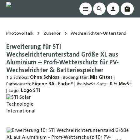
Waren
alt springen
Photovoltaik
Zubehör
Wechselrichter-Unterstand
Erweiterung für STI
Wechselrichterunterstand Größe XL aus
Aluminium – Profi-Wetterschutz für PV-
Wechselrichter & Batteriespeicher
1 x Schloss:
Ohne Schloss
|
Bodengitter:
Mit Gitter
|
Farbwunsch:
Eigene RAL Farbe*
|
Ihr MwSt-Satz::
0 % MwSt.
|
Logo:
Logo STI
Bildergalerie überspringen