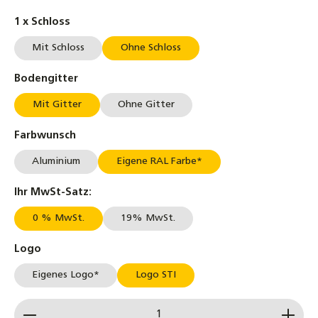
auswählen
1 x Schloss
Mit Schloss
Ohne Schloss
auswählen
Bodengitter
Mit Gitter
Ohne Gitter
auswählen
Farbwunsch
Aluminium
Eigene RAL Farbe*
auswählen
Ihr MwSt-Satz:
0 % MwSt.
19% MwSt.
auswählen
Logo
Eigenes Logo*
Logo STI
Produkt Anzahl: Gib den gewünschten Wert ein od