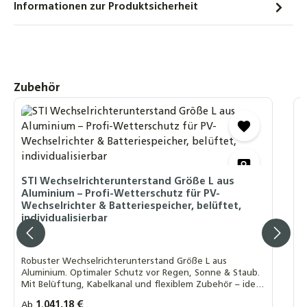
Informationen zur Produktsicherheit
Produktgalerie überspringen
Zubehör
W
A
z
m
STI Wechselrichterunterstand Größe L aus
Aluminium – Profi-Wetterschutz für PV-
O
Wechselrichter & Batteriespeicher, belüftet,
W
individualisierbar
B
P
Robuster Wechselrichterunterstand Größe L aus
Aluminium. Optimaler Schutz vor Regen, Sonne & Staub.
Mit Belüftung, Kabelkanal und flexiblem Zubehör – ideal
für PV-Anlagen & Speicher.
Regulärer Preis:
1.041,18 €
R
Ab
A