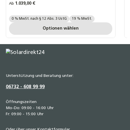
Regulärer Preis:
1.039,00 €
R
Ab
A
moderne Energiemanagementsysteme ermöglicht.
Ihre MwSt. Auswahl::
I
0 % MwSt. nach § 12 Abs. 3 UstG
19 % MwSt.
Optionen wählen
Unterstützung und Beratung unter:
06732 - 608 99 99
Öffnungszeiten
Mo-Do: 09:00 - 16:00 Uhr
Fr: 09:00 - 15:00 Uhr
Oder über unser
Kontaktformular
.