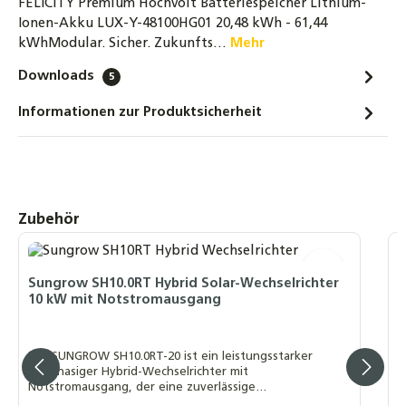
FELICITY Premium Hochvolt Batteriespeicher Lithium-
Ionen-Akku LUX-Y-48100HG01 20,48 kWh - 61,44
kWhModular. Sicher. Zukunfts…
Mehr
Downloads
5
Informationen zur Produktsicherheit
Produktgalerie überspringen
Zubehör
F
H
Sungrow SH10.0RT Hybrid Solar-Wechselrichter
10 kW mit Notstromausgang
F
k
Der SUNGROW SH10.0RT-20 ist ein leistungsstarker
N
dreiphasiger Hybrid-Wechselrichter mit
Notstromausgang, der eine zuverlässige
Stromversorgung und eine flexible Integration in