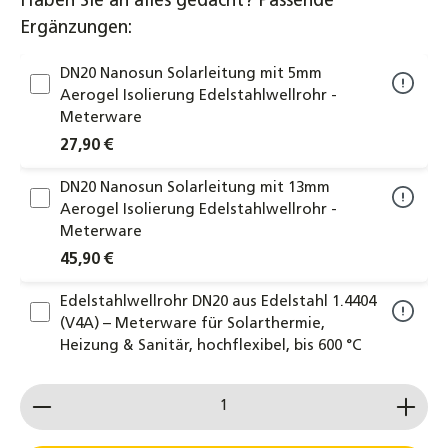
Haben Sie an alles gedacht? Passende
Ergänzungen:
DN20 Nanosun Solarleitung mit 5mm
Aerogel Isolierung Edelstahlwellrohr -
Meterware
27,90 €
DN20 Nanosun Solarleitung mit 13mm
Aerogel Isolierung Edelstahlwellrohr -
Meterware
45,90 €
Edelstahlwellrohr DN20 aus Edelstahl 1.4404
(V4A) – Meterware für Solarthermie,
Heizung & Sanitär, hochflexibel, bis 600 °C
6,55 €
Produkt Anzahl: Gib den gewünschten Wert ein od
Messing Langnippel Doppelnippel
Rohrdoppelnippel 1/2", 3/4", 1" AG 60-