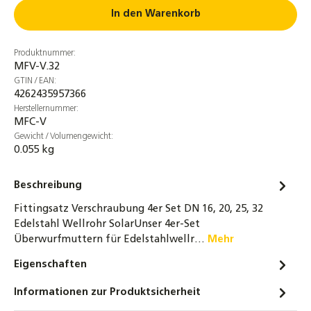
150mm
In den Warenkorb
1,45 €
Produktnummer:
Reduzierter Doppelnippel 3/4" bis 1 1/2"
MFV-V.32
Messing - beidseitig flachdichtend -
GTIN / EAN:
Trinkwasser geeignet
4262435957366
2,90 €
Herstellernummer:
MFC-V
32-tlg. Montage-Set für Wellrohre DN16 &
Gewicht / Volumengewicht:
0.055 kg
DN20 – Bördelwerkzeug, Rohrabschneider &
Zubehör für Solar- und Heizungsrohre
Beschreibung
219,00 €
Fittingsatz Verschraubung 4er Set DN 16, 20, 25, 32
Reduzierter Doppelnippel 3/4" bis 1 1/2"
Edelstahl Wellrohr SolarUnser 4er-Set
Messing - beidseitig flachdichtend -
Überwurfmuttern für Edelstahlwellr…
Mehr
Trinkwasser geeignet
Eigenschaften
4,20 €
Informationen zur Produktsicherheit
Messing Doppelnippel 1/2" bis 1 1/2" –
einseitig flachdichtend, gewindedichtend,