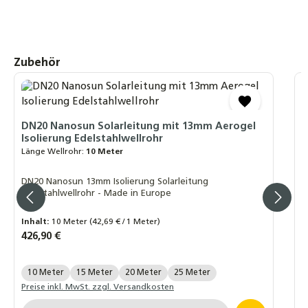
für Heizung, Solar & Trinkwasser
8,40 €
Produktgalerie überspringen
Zubehör
Profi-Schlagwerkzeug oder Klemmbacke
DN12 - DN40 – Grundkörper aus massivem
Stahl zur Bördelherstellung von Edelstahl-
und Solarwellrohren
32,50 €
DN20 Nanosun Solarleitung mit 13mm Aerogel
D
Isolierung Edelstahlwellrohr
I
Länge Wellrohr:
10 Meter
L
10er / 20er Set EPDM Gummidichtungen
3/8"–1 1/4" – Flachdichtungen für
DN20 Nanosun 13mm Isolierung Solarleitung
D
Panzerschläuche, Wasser, Heizung & Solar,
Edelstahlwellrohr - Made in Europe
E
bis 100 °C
2,85 €
Inhalt:
10 Meter
(42,69 € / 1 Meter)
I
Regulärer Preis:
426,90 €
R
2
Länge Wellrohr:
L
10 Meter
15 Meter
20 Meter
25 Meter
Preise inkl. MwSt. zzgl. Versandkosten
P
Produkt Anzahl: Gib den gewünschten Wert ein o
P