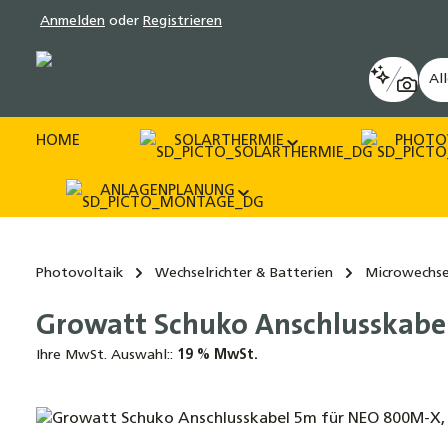
Anmelden
oder
Registrieren
pringen
Zur Hauptnavigation springen
Al
HOME
SOLARTHERMIE
PHOTO
ANLAGENPLANUNG
Photovoltaik
Wechselrichter & Batterien
Microwechse
Growatt Schuko Anschlusskab
Ihre MwSt. Auswahl::
19 % MwSt.
Bildergalerie überspringen