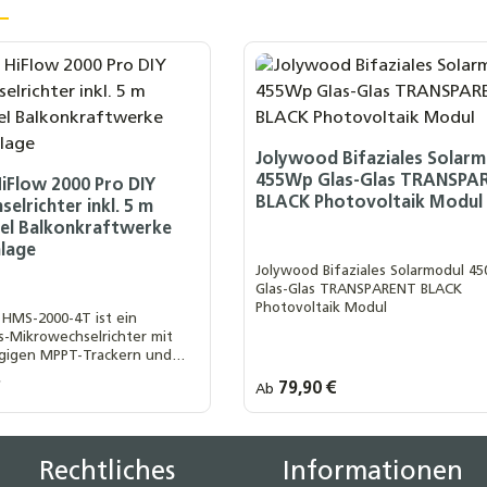
Jolywood Bifaziales Solar
455Wp Glas-Glas TRANSPA
iFlow 2000 Pro DIY
BLACK Photovoltaik Modul
elrichter inkl. 5 m
el Balkonkraftwerke
lage
Jolywood Bifaziales Solarmodul 4
Glas-Glas TRANSPARENT BLACK
Photovoltaik Modul
 HMS-2000-4T ist ein
s-Mikrowechselrichter mit
gigen MPPT-Trackern und
sgangsleistung von 2000 VA.
s:
€
Regulärer Preis:
79,90 €
Ab
l für größere Balkon- oder
 Auswahl::
Ihre MwSt. Auswahl::
nach § 12 Abs. 3 UstG
0 % MwSt. nach § 12 Abs. 3 UstG
mit vier Solarmodulen
.
19 % MwSt.
ten Wert ein oder benutze die Schaltf
Rechtliches
Informationen