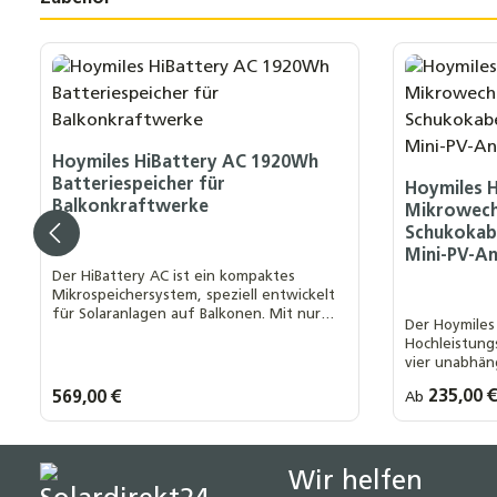
Produktgalerie überspringen
Hoymiles HiBattery AC 1920Wh
Batteriespeicher für
Hoymiles H
Balkonkraftwerke
Mikrowechs
Schukokab
Mini-PV-An
Der HiBattery AC ist ein kompaktes
Mikrospeichersystem, speziell entwickelt
für Solaranlagen auf Balkonen. Mit nur
Der Hoymiles
0,02 m³ Volumen und der Plug-and-Play-
Hochleistung
Konfiguration lässt sich das System in
vier unabhän
wenigen Minuten aufstellen und
einer Nennau
installieren
Regulärer Prei
235,00 
Regulärer Preis:
569,00 €
Ab
Er ist optima
Ihre MwSt.
0 % MwSt. 
Dachanlagen 
19 % MwSt
geeignet
Produkt Anzahl: Gib den gewünsch
Wir helfen