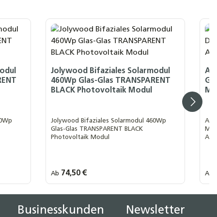
modul
Jolywood Bifaziales Solarmodul
AI
RENT
460Wp Glas-Glas TRANSPARENT
Gla
BLACK Photovoltaik Modul
MC
50Wp
Jolywood Bifaziales Solarmodul 460Wp
AIK
Glas-Glas TRANSPARENT BLACK
Mod
Photovoltaik Modul
ABC,
& g
Regulärer Preis:
74,50 €
Regu
Ab
Ab
Ihre MwSt. Auswahl::
Ih
0 % MwSt. nach § 12 Abs. 3 UstG
19 % MwSt.
lächen um die Anzahl zu erhöhen oder z
Businesskunden
Newsletter