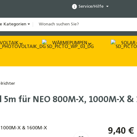
Service/Hilfe
le Kategorien
VOLTAIK
WÄRMEPUMPEN
SOLAR-
lrichter
el 5m für NEO 800M-X, 1000M-X &
9,40 €