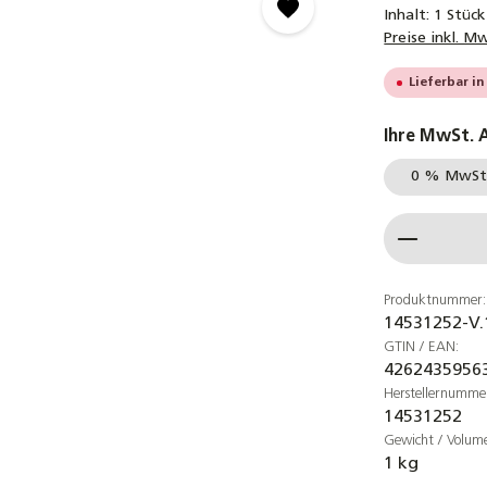
Inhalt:
1 Stück
Preise inkl. M
Lieferbar in
Ihre MwSt. 
0 % MwSt.
Produkt
Produktnummer:
14531252-V.
GTIN / EAN:
4262435956
Herstellernumme
14531252
Gewicht / Volum
1 kg