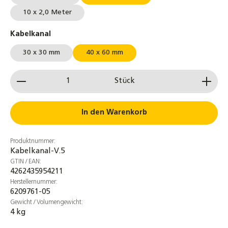
10 x 2,0 Meter
auswählen
Kabelkanal
30 x 30 mm
40 x 60 mm
Produkt Anzahl: Gib den gewünschten Wert ein od
Stück
In den Warenkorb
Produktnummer:
Kabelkanal-V.5
GTIN / EAN:
4262435954211
Herstellernummer:
6209761-05
Gewicht / Volumengewicht:
4 kg