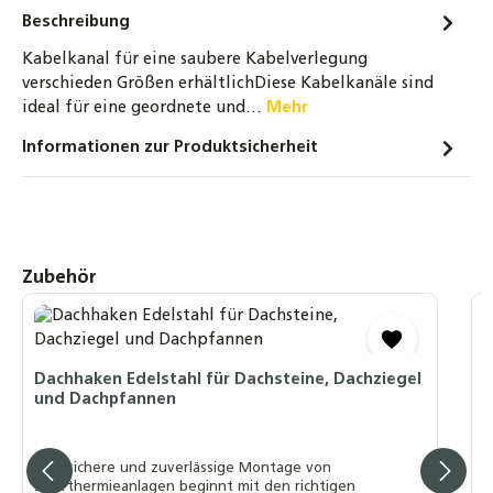
Beschreibung
Kabelkanal für eine saubere Kabelverlegung
verschieden Größen erhältlichDiese Kabelkanäle sind
ideal für eine geordnete und…
Mehr
Informationen zur Produktsicherheit
Produktgalerie überspringen
Zubehör
2
i
Dachhaken Edelstahl für Dachsteine, Dachziegel
und Dachpfannen
Z
K
Eine sichere und zuverlässige Montage von
Solarthermieanlagen beginnt mit den richtigen