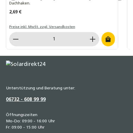
Dachhaken.
I
Regulärer Preis:
2,69 €
R
6
Preise inkl. MwSt. zzgl. Versandkosten
P
Produkt Anzahl: Gib den gewünschten Wert ein o
P
Unterstützung und Beratung unter:
06732 - 608 99 99
Öffnungszeiten
Mo-Do: 09:00 - 16:00 Uhr
Fr: 09:00 - 15:00 Uhr