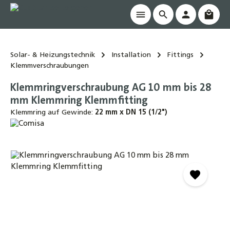
Waren
alt springen
Solar- & Heizungstechnik
Installation
Fittings
Klemmverschraubungen
Klemmringverschraubung AG 10 mm bis 28
mm Klemmring Klemmfitting
Klemmring auf Gewinde:
22 mm x DN 15 (1/2")
Bildergalerie überspringen