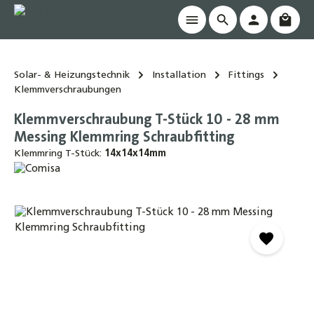
Waren
alt springen
Solar- & Heizungstechnik
Installation
Fittings
Klemmverschraubungen
Klemmverschraubung T-Stück 10 - 28 mm
Messing Klemmring Schraubfitting
Klemmring T-Stück:
14x14x14mm
Bildergalerie überspringen