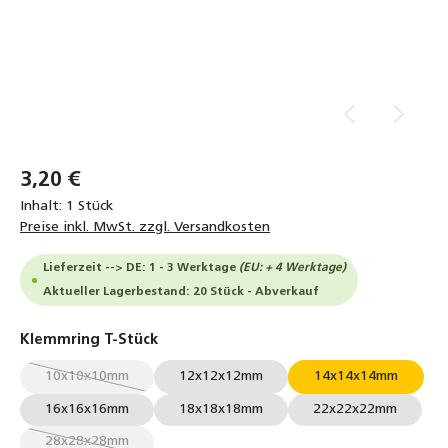
3,20 €
Inhalt:
1 Stück
Preise inkl. MwSt. zzgl. Versandkosten
Lieferzeit --> DE: 1 - 3 Werktage
(EU: + 4 Werktage)
Aktueller Lagerbestand: 20 Stück - Abverkauf
auswählen
Klemmring T-Stück
10x10x10mm
12x12x12mm
14x14x14mm
(Diese Option ist zurzeit nicht verfügbar.)
16x16x16mm
18x18x18mm
22x22x22mm
28x28x28mm