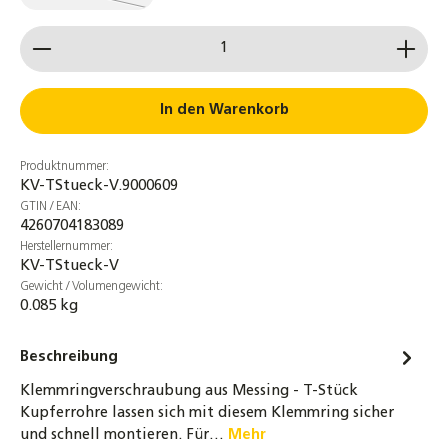
(Diese Option ist zurzeit nicht verfügbar.)
Produkt Anzahl: Gib den gewünschten Wert ein od
In den Warenkorb
Produktnummer:
KV-TStueck-V.9000609
GTIN / EAN:
4260704183089
Herstellernummer:
KV-TStueck-V
Gewicht / Volumengewicht:
0.085 kg
Beschreibung
Klemmringverschraubung aus Messing - T-Stück
Kupferrohre lassen sich mit diesem Klemmring sicher
und schnell montieren. Für…
Mehr