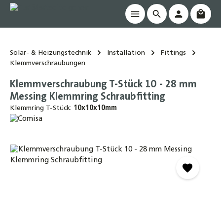
Waren
alt springen
Solar- & Heizungstechnik
Installation
Fittings
Klemmverschraubungen
Klemmverschraubung T-Stück 10 - 28 mm
Messing Klemmring Schraubfitting
Klemmring T-Stück:
10x10x10mm
Bildergalerie überspringen