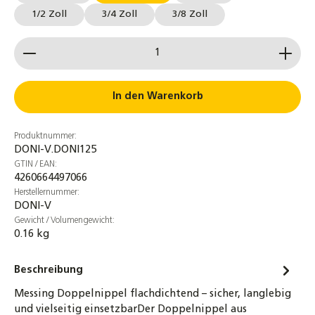
1/2 Zoll
3/4 Zoll
3/8 Zoll
Produkt Anzahl: Gib den gewünschten Wert ein od
In den Warenkorb
Produktnummer:
DONI-V.DONI125
GTIN / EAN:
4260664497066
Herstellernummer:
DONI-V
Gewicht / Volumengewicht:
0.16 kg
Beschreibung
Messing Doppelnippel flachdichtend – sicher, langlebig
und vielseitig einsetzbarDer Doppelnippel aus