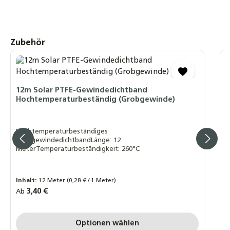
1,90 €
Produktgalerie überspringen
Zubehör
T
D
12m Solar PTFE-Gewindedichtband
Hochtemperaturbeständig (Grobgewinde)
1
Hochtemperaturbeständiges
GrobgewindedichtbandLänge: 12
MeterTemperaturbeständigkeit: 260°C
I
R
1
Inhalt:
12 Meter
(0,28 € / 1 Meter)
Regulärer Preis:
3,40 €
Ab
P
P
Optionen wählen