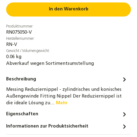
In den Warenkorb
Messing Reduzierstück AG/IG flachdichtend
– für Heizung, Solar & Trinkwasser, CW617N,
bis 16 bar & 250 °C
Produktnummer:
2,60 €
RN075050-V
Herstellernummer:
RN-V
Messing Muffe 3/4" - DN20 - Innengewinde
Gewicht / Volumengewicht:
1,20 €
0.06 kg
Abverkauf wegen Sortimentsumstellung
Messing Muffe 1 1/2" - DN40 -
Innengewinde
Beschreibung
5,50 €
Messing Reduziernippel - zylindrisches und konisches
Messing T-Stück 3/8" bis 2" Innengewinde
Außengewinde Fitting Nippel Der Reduziernippel ist
Fitting DN10 bis DN50
die ideale Lösung zu…
Mehr
4,20 €
Eigenschaften
Messing Reduzierstück 1" x 1/2" (DN25 x
Informationen zur Produktsicherheit
DN15) AG / IG