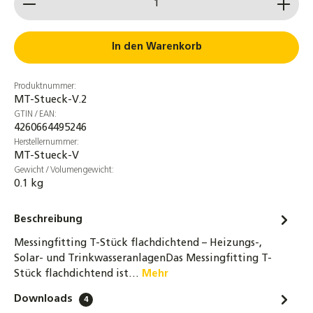
Rohranschluss 3/4" oder 1" x 22mm Messing
Rohrstutzen einseitig flachdichtend
Wellrohr
In den Warenkorb
3,30 €
Produktnummer:
Messing Doppelnippel 3/8" bis 1 1/2" -
MT-Stueck-V.2
beidseitig flachdichtend - Trinkwasser
GTIN / EAN:
geeignet
4260664495246
1,75 €
Herstellernummer:
MT-Stueck-V
2er-Set Verbindungen für Kollektoren
Gewicht / Volumengewicht:
0.1 kg
22x22mm Klemmringverschraubung
Verbindungsset
Beschreibung
7,60 €
Messingfitting T-Stück flachdichtend – Heizungs-,
Messing Muffe 1" - DN25 - Innengewinde
Solar- und TrinkwasseranlagenDas Messingfitting T-
2,90 €
Stück flachdichtend ist…
Mehr
Downloads
4
Messing Reduziernippel - zylindrisches und