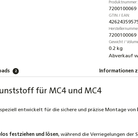
Produktnummer:
7200100069
GTIN / EAN:
4262435957
Herstellernumme
7200100069
Gewicht / Volum
0.2 kg
Abverkauf w
oads
Informationen z
2
 Kunststoff für MC4 und MC4
speziell entwickelt für die sichere und präzise Montage von
os festziehen und lösen
, während die Verriegelungen der 