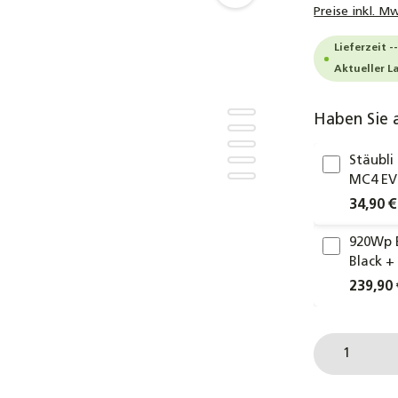
Preise inkl. M
Lieferzeit -
Aktueller L
Haben Sie 
Stäubli
MC4 EVO
34,90 €
920Wp 
Black +
239,90 
Produkt