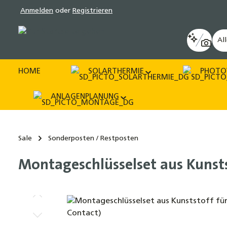
Anmelden
oder
Registrieren
pringen
Zur Hauptnavigation springen
Al
HOME
SOLARTHERMIE
PHOTO
ANLAGENPLANUNG
Sale
Sonderposten / Restposten
Montageschlüsselset aus Kunsts
Bildergalerie überspringen