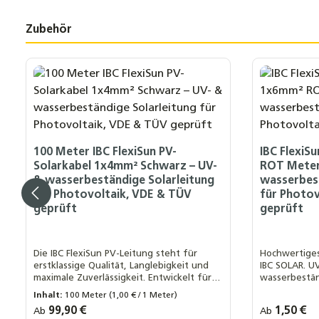
Zubehör
Produktgalerie überspringen
100 Meter IBC FlexiSun PV-
IBC FlexiS
Solarkabel 1x4mm² Schwarz – UV-
ROT Meter
& wasserbeständige Solarleitung
wasserbest
für Photovoltaik, VDE & TÜV
für Photov
geprüft
geprüft
Die IBC FlexiSun PV-Leitung steht für
Hochwertiges
erstklassige Qualität, Langlebigkeit und
IBC SOLAR. U
maximale Zuverlässigkeit. Entwickelt für
wasserbestän
höchste Ansprüche in der Photovoltaik,
geeignet für
Inhalt:
100 Meter
(1,00 € / 1 Meter)
wurde diese Leitung auf eine
PV-Installati
Regulärer Preis:
99,90 €
Regulärer Prei
1,50 €
Ab
Ab
Ihre MwSt. Auswahl::
Ihre MwSt.
Mindestlebensdauer von über 30 Jahren
0 % MwSt. nach § 12 Abs. 3 UstG
0 % MwSt. 