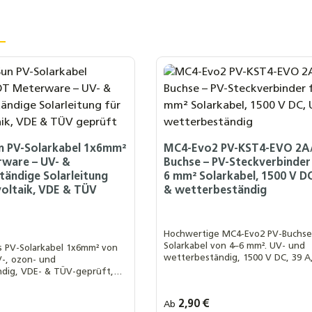
un PV-Solarkabel 1x6mm²
MC4-Evo2 PV-KST4-EVO 2A/
ware – UV- &
Buchse – PV-Steckverbinder 
ändige Solarleitung
6 mm² Solarkabel, 1500 V DC
oltaik, VDE & TÜV
& wetterbeständig
Hochwertige MC4-Evo2 PV-Buchse
Solarkabel von 4–6 mm². UV- und
 PV-Solarkabel 1x6mm² von
wetterbeständig, 1500 V DC, 39 A,
V-, ozon- und
für sichere Verbindungen in
dig, VDE- & TÜV-geprüft,
Photovoltaikanlagen.
 Erdverlegung und langlebige
onen.
s:
Regulärer Preis:
2,90 €
Ab
 Auswahl::
Ihre MwSt. Auswahl::
nach § 12 Abs. 3 UstG
0 % MwSt. nach § 12 Abs. 3 UstG