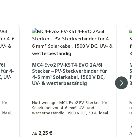
6I
MC4-Evo2 PV-KST4-EVO 2A/6I
MC
für 4–
Stecker – PV-Steckverbinder für
Ste
, UV-
4–6 mm² Solarkabel, 1500 V DC,
für
UV- & wetterbeständig
39
 für
Hochwertiger MC4-Evo2 PV-Stecker für
MC4
Solarkabel von 4–6 mm². UV- und
und
 ideal
wetterbeständig, 1500 V DC, 39 A, ideal
und
für sichere Verbindungen in
ide
Photovoltaikanlagen.
Pho
Inh
Regulärer Preis:
2,25 €
Regu
Ab
Ab
Ihre MwSt. Auswahl::
Ih
0 % MwSt. nach § 12 Abs. 3 UstG