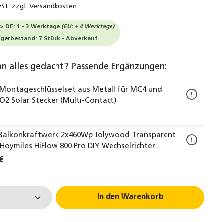
wSt. zzgl. Versandkosten
-> DE: 1 - 3 Werktage
(EU: + 4 Werktage)
agerbestand: 7 Stück - Abverkauf
an alles gedacht? Passende Ergänzungen:
 Montageschlüsselset aus Metall für MC4 und
2 Solar Stecker (Multi-Contact)
Balkonkraftwerk 2x460Wp Jolywood Transparent
 Hoymiles HiFlow 800 Pro DIY Wechselrichter
€
 Anzahl: Gib den gewünschten Wert ein 
In den Warenkorb