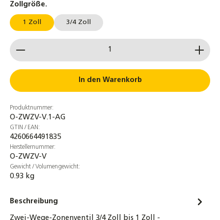
auswählen
Zollgröße.
1 Zoll
3/4 Zoll
Produkt Anzahl: Gib den gewünschten Wert ein od
In den Warenkorb
Produktnummer:
O-ZWZV-V.1-AG
GTIN / EAN:
4260664491835
Herstellernummer:
O-ZWZV-V
Gewicht / Volumengewicht:
0.93 kg
Beschreibung
Zwei-Wege-Zonenventil 3/4 Zoll bis 1 Zoll -