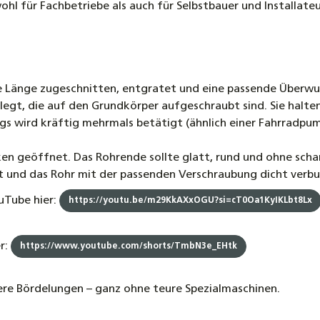
wohl für Fachbetriebe als auch für Selbstbauer und Installat
8,00 €
DN20 W
Schnell
10,90 €
e Länge zugeschnitten, entgratet und eine passende Überw
gt, die auf den Grundkörper aufgeschraubt sind. Sie halten 
 wird kräftig mehrmals betätigt (ähnlich einer Fahrradpump
 geöffnet. Das Rohrende sollte glatt, rund und ohne schar
t und das Rohr mit der passenden Verschraubung dicht verb
uTube hier:
https://youtu.be/m29KkAXxOGU?si=cT0Oa1KyIKLbt8Lx
r:
https://www.youtube.com/shorts/TmbN3e_EHtk
ere Bördelungen – ganz ohne teure Spezialmaschinen.