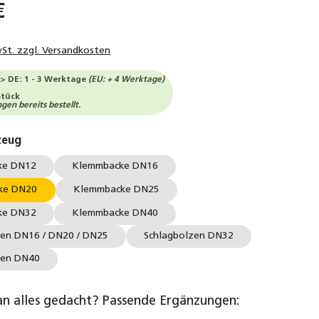
€
wSt. zzgl. Versandkosten
-> DE: 1 - 3 Werktage
(EU: + 4 Werktage)
Stück
en bereits bestellt.
auswählen
zeug
ke DN12
Klemmbacke DN16
ke DN20
Klemmbacke DN25
ke DN32
Klemmbacke DN40
zen DN16 / DN20 / DN25
Schlagbolzen DN32
zen DN40
an alles gedacht? Passende Ergänzungen: