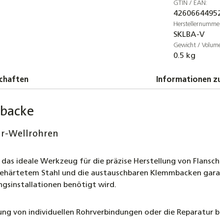
GTIN / EAN:
Verbin
4260664495
3,25 €
Herstellernumme
SKLBA-V
4er-
Gewicht / Volum
Edel
0.5 kg
260°
6,30
chaften
Informationen zu
4er-
Edel
mbacke
260°
5,90
ar-Wellrohren
Edelsta
Meterwa
 das ideale Werkzeug für die präzise Herstellung von Flansc
hochfle
gehärtetem Stahl und die austauschbaren Klemmbacken garan
ngsinstallationen benötigt wird.
3,95 €
DN16 W
ung von individuellen Rohrverbindungen oder die Reparatur 
Schnell