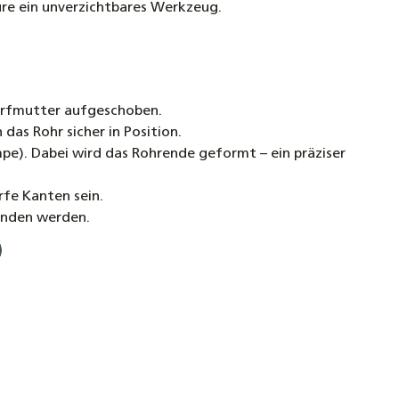
eure ein unverzichtbares Werkzeug.
ellrohr Verschraubung Schnellverschraubung
kupplung für Solarleitungen
urfmutter aufgeschoben.
das Rohr sicher in Position.
e). Dabei wird das Rohrende geformt – ein präziser
fe Kanten sein.
unden werden.