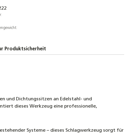
dungen
222
r:
Set 1 Zoll Überwurfmuttern DN20
engewicht:
stahlwellrohr + Segmentringe & Dichtung bis
C
 €
r Produktsicherheit
Set 3/4 Zoll Überwurfmuttern DN16
stahlwellrohr + Segmentringe & Dichtung bis
C
 €
hlwellrohr DN12–DN32 aus Edelstahl 1.4404 (V4A) –
re für Solarthermie, Heizung & Sanitär,
hen und Dichtungssitzen an Edelstahl- und
xibel, korrosionsbeständig bis 600 °C
tiert dieses Werkzeug eine professionelle,
ellrohr Verschraubung Schnellverschraubung
bestehender Systeme – dieses Schlagwerkzeug sorgt für
kupplung für Solarleitungen