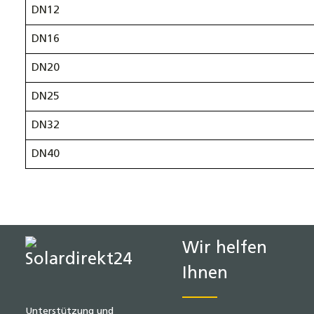
DN12
DN16
DN20
DN25
DN32
DN40
Wir helfen
Ihnen
Unterstützung und