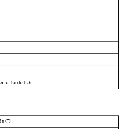
n erforderlich
e (″)