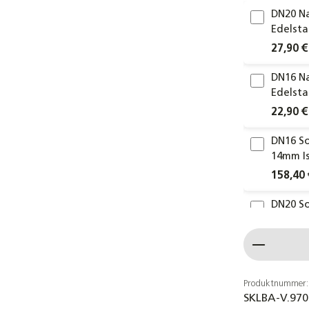
DN20 Na
Edelsta
27,90 €
DN16 Na
Edelsta
22,90 €
DN16 So
14mm I
158,40 
DN20 So
14mm I
Produkt
188,00 
10er-Se
Wellroh
Produktnummer:
SKLBA-V.97
korrosi