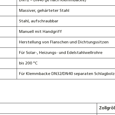
DN12 – DN40 (je nach Klemmbacke)
Massiver, gehärteter Stahl
Stahl, aufschraubbar
Manuell mit Handgriff
Herstellung von Flanschen und Dichtungssitzen
Für Solar-, Heizungs- und Edelstahlwellrohre
bis 200 °C
Für Klemmbacke DN32/DN40 separaten Schlagbolze
Zollgröß