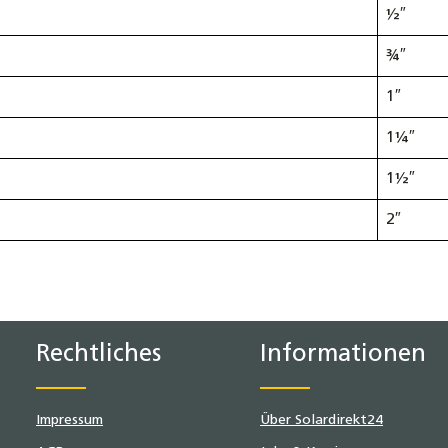
½″
¾″
1″
1¼″
1½″
2″
Rechtliches
Informationen
Impressum
Über Solardirekt24