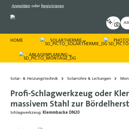
Anmelden
oder
Registrieren
pringen
Zur Hauptnavigation springen
Al
HOME
SOLARTHERMIE
PHOTO
ANLAGENPLANUNG
Solar- & Heizungstechnik
Solarrohre & Leitungen
Mon
Profi-Schlagwerkzeug oder Kl
massivem Stahl zur Bördelherst
Schlagwerkzeug:
Klemmbacke DN20