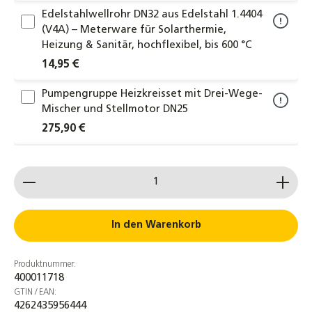
Edelstahlwellrohr DN32 aus Edelstahl 1.4404
(V4A) – Meterware für Solarthermie,
Heizung & Sanitär, hochflexibel, bis 600 °C
14,95 €
Pumpengruppe Heizkreisset mit Drei-Wege-
Mischer und Stellmotor DN25
275,90 €
Coracon HF6 Konzentrat Heizungsschutz
Produkt Anzahl: Gib den gewünschten Wert ein od
Frostschutz für Wasserheizungssysteme
61,30 €
DN25 Wellrohr Verschraubung
In den Warenkorb
Schnellverschraubung Schnellkupplung für
Solarleitungen
Produktnummer:
17,90 €
400011718
GTIN / EAN:
Heizungs-Ausdehnungsgefäß mit Fuß 35 L –
4262435956444