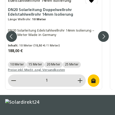
129,90 €
F
K
DN20 Solarleitung Doppelwellrohr
coracon® WT 6N Konzentrat 20L – Frost-
Edelstahlwellrohr 14mm Isolierung
und Korrosionsschutz für Heizkreisläufe &
c
Länge Wellrohr:
10 Meter
Erdsonden – Monoethylenglykol-Basis
W
W
83,70 €
DN20 Solarleitung Edelstahlwellrohr 14mm Isolierung –
10-25 Meter Made in Germany
Inhalt:
10 Meter
(18,80 € / 1 Meter)
I
Regulärer Preis:
188,00 €
R
6
Länge Wellrohr:
K
10 Meter
15 Meter
20 Meter
25 Meter
Preise inkl. MwSt. zzgl. Versandkosten
P
Produkt Anzahl: Gib den gewünschten Wert ein o
P