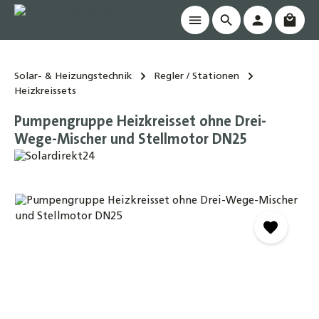
Waren
alt springen
Solar- & Heizungstechnik
Regler / Stationen
Heizkreissets
Pumpengruppe Heizkreisset ohne Drei-
Wege-Mischer und Stellmotor DN25
Bildergalerie überspringen