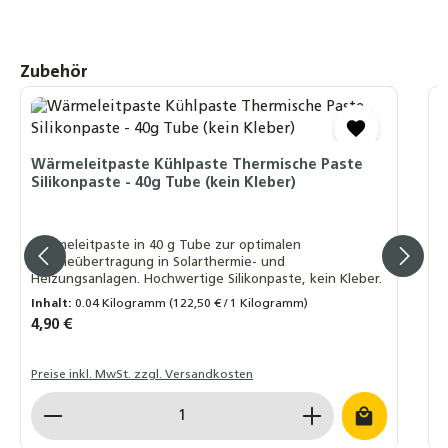
Produktgalerie überspringen
Zubehör
S
F
Wärmeleitpaste Kühlpaste Thermische Paste
Silikonpaste - 40g Tube (kein Kleber)
R
R
K
Wärmeleitpaste in 40 g Tube zur optimalen
Wärmeübertragung in Solarthermie- und
Heizungsanlagen. Hochwertige Silikonpaste, kein Kleber.
Inhalt:
0.04 Kilogramm
(122,50 € / 1 Kilogramm)
Regulärer Preis:
4,90 €
R
1
Preise inkl. MwSt. zzgl. Versandkosten
P
Produkt Anzahl: Gib den gewünschten Wert ein o
P