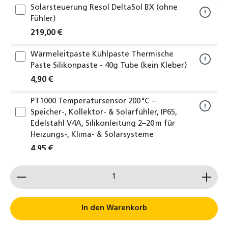
Solarsteuerung Resol DeltaSol BX (ohne
Fühler)
219,00 €
Wärmeleitpaste Kühlpaste Thermische
Paste Silikonpaste - 40g Tube (kein Kleber)
4,90 €
PT1000 Temperatursensor 200 °C –
Speicher-, Kollektor- & Solarfühler, IP65,
Edelstahl V4A, Silikonleitung 2–20 m für
Heizungs-, Klima- & Solarsysteme
4,95 €
Produkt Anzahl: Gib den gewünschten Wert ein od
PT1000 Temperatursensor 105 °C –
Speicher-, Kollektor- & Solarfühler, IP65,
Edelstahl, flexible Leitung 1,5–20 m für
Heizungs-, Klima- & Solarsysteme
In den Warenkorb
6,15 €