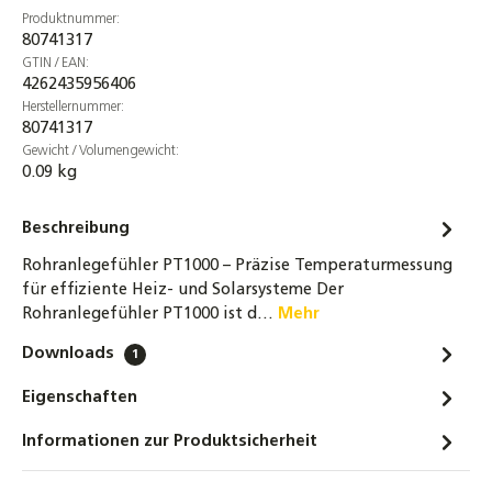
Produktnummer:
SOREL TDC Smart Basic, Solarsteuerung
80741317
Solarregler
GTIN / EAN:
Temperaturdifferenzsteuerung, WLAN
4262435956406
145,90 €
Herstellernummer:
80741317
SOREL TDC Smart Compact, Solarsteuerung
Gewicht / Volumengewicht:
0.09 kg
Solarregler
Temperaturdifferenzsteuerung, WLAN
Beschreibung
179,90 €
Rohranlegefühler PT1000 – Präzise Temperaturmessung
Außentemperatursfühler PT1000 Basic –
für effiziente Heiz- und Solarsysteme Der
präziser Außensensor für Heizungs-, Solar-
Rohranlegefühler PT1000 ist d…
Mehr
& Wärmepumpenregelung, IP44, −50 bis +80
°C
Downloads
1
5,70 €
Eigenschaften
Informationen zur Produktsicherheit