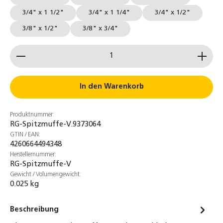
3/4" x 1 1/2"
3/4" x 1 1/4"
3/4" x 1/2"
3/8" x 1/2"
3/8" x 3/4"
Produkt Anzahl: Gib den gewünschten Wert ein od
In den Warenkorb
Produktnummer:
RG-Spitzmuffe-V.9373064
GTIN / EAN:
4260664494348
Herstellernummer:
RG-Spitzmuffe-V
Gewicht / Volumengewicht:
0.025 kg
Beschreibung