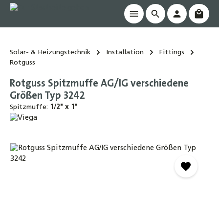
Waren
alt springen
Solar- & Heizungstechnik
Installation
Fittings
Rotguss
Rotguss Spitzmuffe AG/IG verschiedene
Größen Typ 3242
Spitzmuffe:
1/2" x 1"
Bildergalerie überspringen