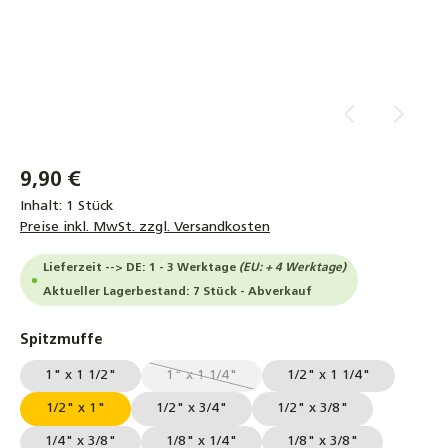
9,90 €
Inhalt:
1 Stück
Preise inkl. MwSt. zzgl. Versandkosten
Lieferzeit --> DE: 1 - 3 Werktage
(EU: + 4 Werktage)
Aktueller Lagerbestand: 7 Stück - Abverkauf
auswählen
Spitzmuffe
1" x 1 1/2"
1" x 1 1/4"
1/2" x 1 1/4"
(Diese Option ist zurzeit nicht verfügbar.)
1/2" x 1"
1/2" x 3/4"
1/2" x 3/8"
1/4" x 3/8"
1/8" x 1/4"
1/8" x 3/8"