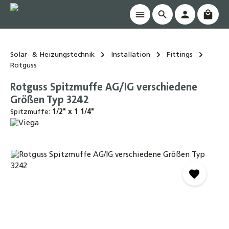
Waren
alt springen
Solar- & Heizungstechnik
Installation
Fittings
Rotguss
Rotguss Spitzmuffe AG/IG verschiedene
Größen Typ 3242
Spitzmuffe:
1/2" x 1 1/4"
Bildergalerie überspringen