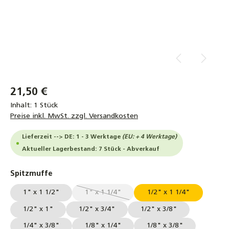
21,50 €
Inhalt:
1 Stück
Preise inkl. MwSt. zzgl. Versandkosten
Lieferzeit --> DE: 1 - 3 Werktage
(EU: + 4 Werktage)
Aktueller Lagerbestand: 7 Stück - Abverkauf
auswählen
Spitzmuffe
1" x 1 1/2"
1" x 1 1/4"
1/2" x 1 1/4"
(Diese Option ist zurzeit nicht verfügbar.)
1/2" x 1"
1/2" x 3/4"
1/2" x 3/8"
1/4" x 3/8"
1/8" x 1/4"
1/8" x 3/8"