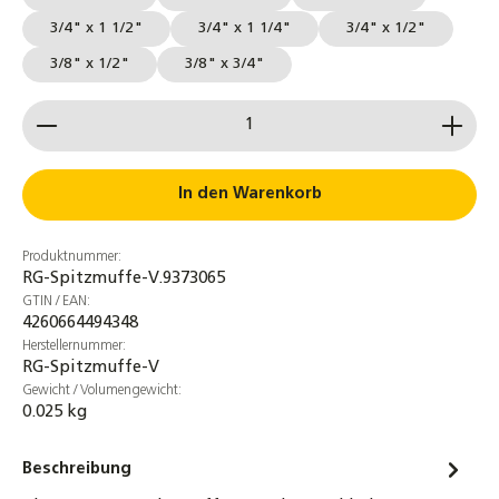
3/4" x 1 1/2"
3/4" x 1 1/4"
3/4" x 1/2"
3/8" x 1/2"
3/8" x 3/4"
Produkt Anzahl: Gib den gewünschten Wert ein od
In den Warenkorb
Produktnummer:
RG-Spitzmuffe-V.9373065
GTIN / EAN:
4260664494348
Herstellernummer:
RG-Spitzmuffe-V
Gewicht / Volumengewicht:
0.025 kg
Beschreibung