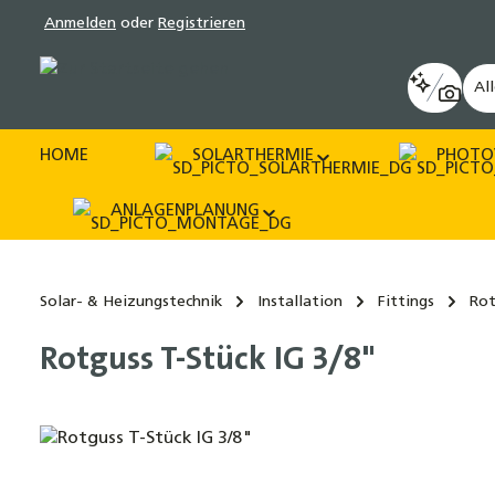
Anmelden
oder
Registrieren
pringen
Zur Hauptnavigation springen
Al
HOME
SOLARTHERMIE
PHOTO
ANLAGENPLANUNG
Solar- & Heizungstechnik
Installation
Fittings
Rot
Rotguss T-Stück IG 3/8"
Bildergalerie überspringen