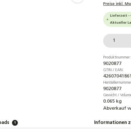
Preise inkl. M
Lieferzeit -
Aktueller L
Produkt
Produktnummer:
9020877
GTIN / EAN:
4260704186
Herstellernumme
9020877
Gewicht / Volum
0.065 kg
Abverkauf w
oads
Informationen z
1