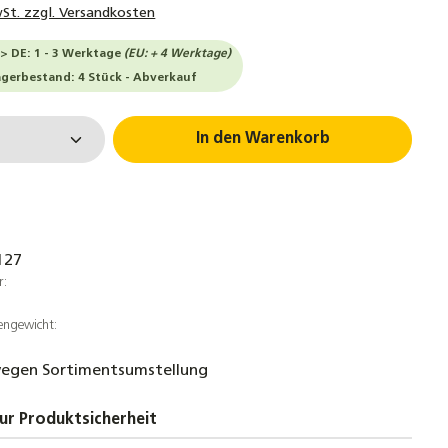
wSt. zzgl. Versandkosten
-> DE: 1 - 3 Werktage
(EU: + 4 Werktage)
agerbestand: 4 Stück - Abverkauf
 Anzahl: Gib den gewünschten Wert ein 
In den Warenkorb
127
r:
engewicht:
egen Sortimentsumstellung
ur Produktsicherheit