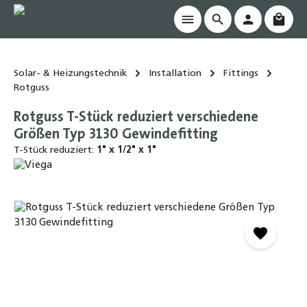
Waren
alt springen
Solar- & Heizungstechnik
Installation
Fittings
Rotguss
Rotguss T-Stück reduziert verschiedene
Größen Typ 3130 Gewindefitting
T-Stück reduziert:
1" x 1/2" x 1"
Bildergalerie überspringen