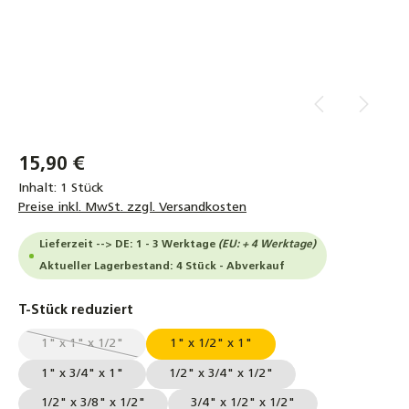
15,90 €
Inhalt:
1 Stück
Preise inkl. MwSt. zzgl. Versandkosten
Lieferzeit --> DE: 1 - 3 Werktage
(EU: + 4 Werktage)
Aktueller Lagerbestand: 4 Stück - Abverkauf
auswählen
T-Stück reduziert
1" x 1" x 1/2"
1" x 1/2" x 1"
(Diese Option ist zurzeit nicht verfügbar.)
1" x 3/4" x 1"
1/2" x 3/4" x 1/2"
1/2" x 3/8" x 1/2"
3/4" x 1/2" x 1/2"