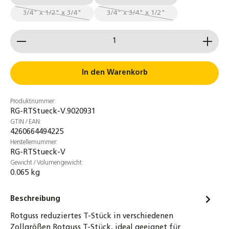
3/4" x 1/2" x 3/4"
3/4" x 3/4" x 1/2"
(Diese Option ist zurzeit nicht verfügbar.)
(Diese Option ist zurzeit nicht 
Produkt Anzahl: Gib den gewünschten Wert ein od
In den Warenkorb
Produktnummer:
RG-RTStueck-V.9020931
GTIN / EAN:
4260664494225
Herstellernummer:
RG-RTStueck-V
Gewicht / Volumengewicht:
0.065 kg
Beschreibung
Rotguss reduziertes T-Stück in verschiedenen
Zollgrößen Rotguss T-Stück, ideal geeignet für