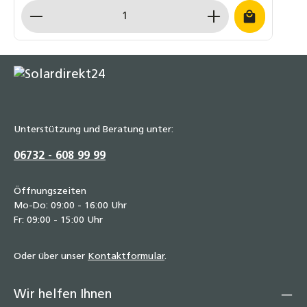
Verarbeitung für langfristigen Einsatz Einfache und
Produkt Anzahl: Gib den gewünschten Wert ein o
schnelle Montage ⚠️ Hinweis: Dieses Befestigungsset ist
ausschließlich für STI FINO Flachkollektoren geeignet. Für
Kollektoren anderer Hersteller ist dieses Set nicht
verwendbar.
Unterstützung und Beratung unter:
06732 - 608 99 99
Öffnungszeiten
Mo-Do: 09:00 - 16:00 Uhr
Fr: 09:00 - 15:00 Uhr
Oder über unser
Kontaktformular
.
Wir helfen Ihnen