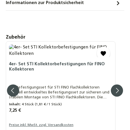
Informationen zur Produktsicherheit
Produktgalerie überspringen
Zubehör
4er- Set STI Kollektorbefestigungen für FINO
Kollektoren
4er-Befestigungsset für STI FINO Flachkollektoren
Speziell entwickeltes Befestigungsset zur sicheren und
stabilen Montage von STI FINO Flachkollektoren. Die
Halterungen bestehen aus robustem, schwarz
Inhalt:
4 Stück
(1,81 € / 1 Stück)
eloxiertem Aluminium und gewährleisten eine langlebige
Regulärer Preis:
7,25 €
und witterungsbeständige Installation. Lieferumfang: 4
× Kollektorhalterungen, Länge ca. 75 mm Material:
Aluminium, schwarz eloxiert ✅ Vorteile: Passgenaue
Preise inkl. MwSt. zzgl. Versandkosten
Befestigung für STI FINO Kollektoren Hochwertige