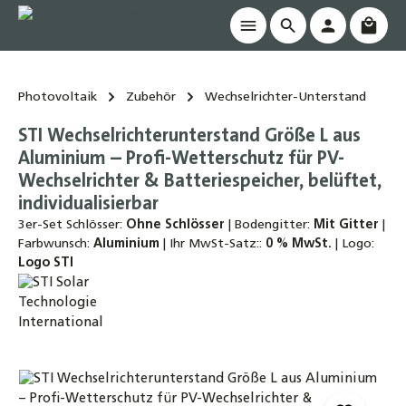
Waren
alt springen
Photovoltaik
Zubehör
Wechselrichter-Unterstand
STI Wechselrichterunterstand Größe L aus
Aluminium – Profi-Wetterschutz für PV-
Wechselrichter & Batteriespeicher, belüftet,
individualisierbar
3er-Set Schlösser:
Ohne Schlösser
|
Bodengitter:
Mit Gitter
|
Farbwunsch:
Aluminium
|
Ihr MwSt-Satz::
0 % MwSt.
|
Logo:
Logo STI
Bildergalerie überspringen