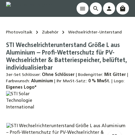
Waren
alt springen
Photovoltaik
Zubehör
Wechselrichter-Unterstand
STI Wechselrichterunterstand Größe L aus
Aluminium – Profi-Wetterschutz für PV-
Wechselrichter & Batteriespeicher, belüftet,
individualisierbar
3er-Set Schlösser:
Ohne Schlösser
|
Bodengitter:
Mit Gitter
|
Farbwunsch:
Aluminium
|
Ihr MwSt-Satz::
0 % MwSt.
|
Logo:
Eigenes Logo*
Bildergalerie überspringen