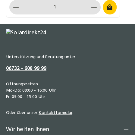
Verarbeitung für langfristigen Einsatz Einfache und
Produkt Anzahl: Gib den gewünschten Wert ein o
schnelle Montage ⚠️ Hinweis: Dieses Befestigungsset ist
ausschließlich für STI FINO Flachkollektoren geeignet. Für
Kollektoren anderer Hersteller ist dieses Set nicht
verwendbar.
Unterstützung und Beratung unter:
06732 - 608 99 99
Öffnungszeiten
Mo-Do: 09:00 - 16:00 Uhr
Fr: 09:00 - 15:00 Uhr
Oder über unser
Kontaktformular
.
Wir helfen Ihnen