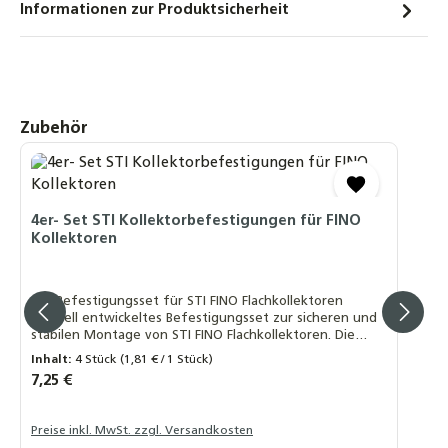
Informationen zur Produktsicherheit
Produktgalerie überspringen
Zubehör
4er- Set STI Kollektorbefestigungen für FINO
Kollektoren
4er-Befestigungsset für STI FINO Flachkollektoren
Speziell entwickeltes Befestigungsset zur sicheren und
stabilen Montage von STI FINO Flachkollektoren. Die
Halterungen bestehen aus robustem, schwarz
Inhalt:
4 Stück
(1,81 € / 1 Stück)
eloxiertem Aluminium und gewährleisten eine langlebige
Regulärer Preis:
7,25 €
und witterungsbeständige Installation. Lieferumfang: 4
× Kollektorhalterungen, Länge ca. 75 mm Material:
Aluminium, schwarz eloxiert ✅ Vorteile: Passgenaue
Preise inkl. MwSt. zzgl. Versandkosten
Befestigung für STI FINO Kollektoren Hochwertige