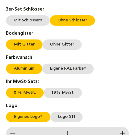
auswählen
3er-Set Schlösser
Mit Schlössern
Ohne Schlösser
auswählen
Bodengitter
Mit Gitter
Ohne Gitter
auswählen
Farbwunsch
Aluminium
Eigene RAL Farbe*
auswählen
Ihr MwSt-Satz:
0 % MwSt.
19% MwSt.
auswählen
Logo
Eigenes Logo*
Logo STI
Produkt Anzahl: Gib den gewünschten Wert ein od