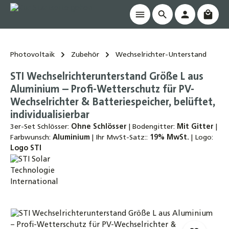
Waren
alt springen
Photovoltaik
Zubehör
Wechselrichter-Unterstand
STI Wechselrichterunterstand Größe L aus
Aluminium – Profi-Wetterschutz für PV-
Wechselrichter & Batteriespeicher, belüftet,
individualisierbar
3er-Set Schlösser:
Ohne Schlösser
|
Bodengitter:
Mit Gitter
|
Farbwunsch:
Aluminium
|
Ihr MwSt-Satz::
19% MwSt.
|
Logo:
Logo STI
Bildergalerie überspringen