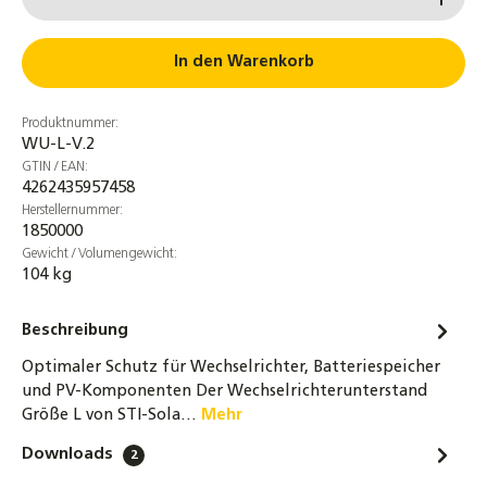
In den Warenkorb
Produktnummer:
WU-L-V.2
GTIN / EAN:
4262435957458
Herstellernummer:
1850000
Gewicht / Volumengewicht:
104 kg
Beschreibung
Optimaler Schutz für Wechselrichter, Batteriespeicher
und PV-Komponenten Der Wechselrichterunterstand
Größe L von STI-Sola…
Mehr
Downloads
2