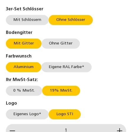
auswählen
3er-Set Schlösser
Mit Schlössern
Ohne Schlösser
auswählen
Bodengitter
Mit Gitter
Ohne Gitter
auswählen
Farbwunsch
Aluminium
Eigene RAL Farbe*
auswählen
Ihr MwSt-Satz:
0 % MwSt.
19% MwSt.
auswählen
Logo
Eigenes Logo*
Logo STI
Produkt Anzahl: Gib den gewünschten Wert ein od