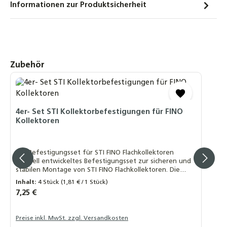
Informationen zur Produktsicherheit
Produktgalerie überspringen
Zubehör
4er- Set STI Kollektorbefestigungen für FINO
Kollektoren
4er-Befestigungsset für STI FINO Flachkollektoren
Speziell entwickeltes Befestigungsset zur sicheren und
stabilen Montage von STI FINO Flachkollektoren. Die
Halterungen bestehen aus robustem, schwarz
Inhalt:
4 Stück
(1,81 € / 1 Stück)
eloxiertem Aluminium und gewährleisten eine langlebige
Regulärer Preis:
7,25 €
und witterungsbeständige Installation. Lieferumfang: 4
× Kollektorhalterungen, Länge ca. 75 mm Material:
Aluminium, schwarz eloxiert ✅ Vorteile: Passgenaue
Preise inkl. MwSt. zzgl. Versandkosten
Befestigung für STI FINO Kollektoren Hochwertige