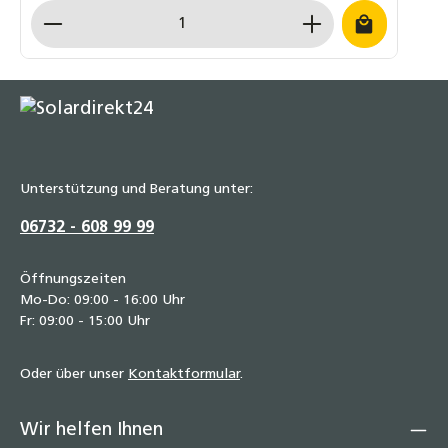
Verarbeitung für langfristigen Einsatz Einfache und
Produkt Anzahl: Gib den gewünschten Wert ein o
schnelle Montage ⚠️ Hinweis: Dieses Befestigungsset ist
ausschließlich für STI FINO Flachkollektoren geeignet. Für
Kollektoren anderer Hersteller ist dieses Set nicht
verwendbar.
Unterstützung und Beratung unter:
06732 - 608 99 99
Öffnungszeiten
Mo-Do: 09:00 - 16:00 Uhr
Fr: 09:00 - 15:00 Uhr
Oder über unser
Kontaktformular
.
Wir helfen Ihnen