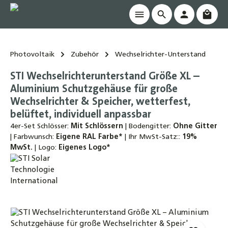
Waren
alt springen
Photovoltaik
Zubehör
Wechselrichter-Unterstand
STI Wechselrichterunterstand Größe XL –
Aluminium Schutzgehäuse für große
Wechselrichter & Speicher, wetterfest,
belüftet, individuell anpassbar
4er-Set Schlösser:
Mit Schlössern
|
Bodengitter:
Ohne Gitter
|
Farbwunsch:
Eigene RAL Farbe*
|
Ihr MwSt-Satz::
19%
MwSt.
|
Logo:
Eigenes Logo*
Bildergalerie überspringen