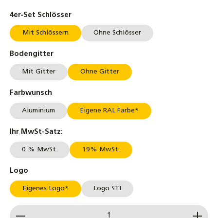
auswählen
4er-Set Schlösser
Mit Schlössern
Ohne Schlösser
auswählen
Bodengitter
Mit Gitter
Ohne Gitter
auswählen
Farbwunsch
Aluminium
Eigene RAL Farbe*
auswählen
Ihr MwSt-Satz:
0 % MwSt.
19% MwSt.
auswählen
Logo
Eigenes Logo*
Logo STI
Produkt Anzahl: Gib den gewünschten Wert ein od