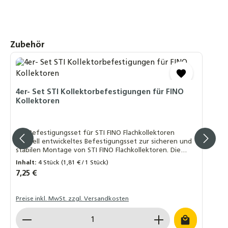
Produktgalerie überspringen
Zubehör
4er- Set STI Kollektorbefestigungen für FINO
Kollektoren
4er-Befestigungsset für STI FINO Flachkollektoren
Speziell entwickeltes Befestigungsset zur sicheren und
stabilen Montage von STI FINO Flachkollektoren. Die
Halterungen bestehen aus robustem, schwarz
Inhalt:
4 Stück
(1,81 € / 1 Stück)
eloxiertem Aluminium und gewährleisten eine langlebige
Regulärer Preis:
7,25 €
und witterungsbeständige Installation. Lieferumfang: 4
× Kollektorhalterungen, Länge ca. 75 mm Material:
Aluminium, schwarz eloxiert ✅ Vorteile: Passgenaue
Preise inkl. MwSt. zzgl. Versandkosten
Befestigung für STI FINO Kollektoren Hochwertige
Verarbeitung für langfristigen Einsatz Einfache und
Produkt Anzahl: Gib den gewünschten Wert ein o
schnelle Montage ⚠️ Hinweis: Dieses Befestigungsset ist