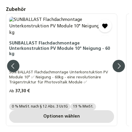
Produktgalerie überspringen
Zubehör
S
U
SUNBALLAST Flachdachmontage
6
Unterkonstruktion PV Module 10° Neigung - 60
kg
S
Modu
SUN BALLAST Flachdachmontage Unterkonstuktion PV
T
Module 10° ✅ Neigung - 60kg - eine revolutionäre
Trägerstruktur für Photovoltaik Module ✅
Regulärer Preis:
37,30 €
R
Ab
A
Ihre MwSt. Auswahl::
I
0 % MwSt. nach § 12 Abs. 3 UstG
19 % MwSt.
Optionen wählen