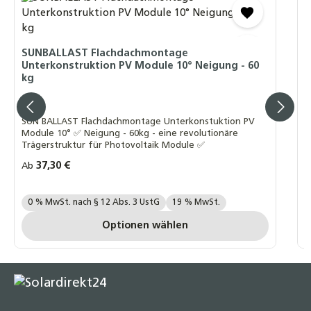
S
U
SUNBALLAST Flachdachmontage
6
Unterkonstruktion PV Module 10° Neigung - 60
kg
S
Modu
SUN BALLAST Flachdachmontage Unterkonstuktion PV
T
Module 10° ✅ Neigung - 60kg - eine revolutionäre
Trägerstruktur für Photovoltaik Module ✅
Regulärer Preis:
37,30 €
R
Ab
A
Ihre MwSt. Auswahl::
I
0 % MwSt. nach § 12 Abs. 3 UstG
19 % MwSt.
Optionen wählen