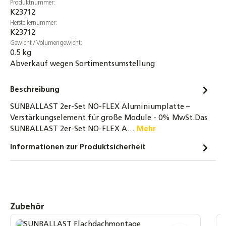
Produktnummer:
K23712
Herstellernummer:
K23712
Gewicht / Volumengewicht:
0.5 kg
Abverkauf wegen Sortimentsumstellung
Beschreibung
SUNBALLAST 2er-Set NO-FLEX Aluminiumplatte –
Verstärkungselement für große Module - 0% MwSt.Das
SUNBALLAST 2er-Set NO-FLEX A…
Mehr
Informationen zur Produktsicherheit
Produktgalerie überspringen
Zubehör