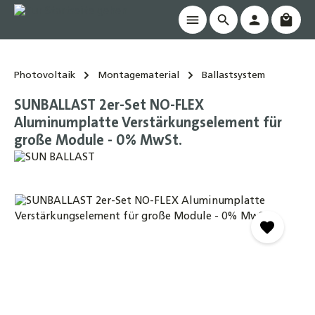
Waren
alt springen
Photovoltaik
Montagematerial
Ballastsystem
SUNBALLAST 2er-Set NO-FLEX
Aluminumplatte Verstärkungselement für
große Module - 0% MwSt.
Bildergalerie überspringen