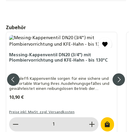
Produktgalerie überspringen
Zubehör
A
8
Messing-Kappenventil DN20 (3/4") mit
Plombiervorrichtung und KFE-Hahn - bis 130°C
A
Die Caleffi Kappenventile sorgen für eine sichere und
komfortable Wartung Ihres Ausdehnungsgefäßes und
gewährleistet einen reibungslosen Betrieb der
I
gesamten Anlage.
Regulärer Preis:
10,90 €
R
A
Preise inkl. MwSt. zzgl. Versandkosten
L
Produkt Anzahl: Gib den gewünschten Wert ein o