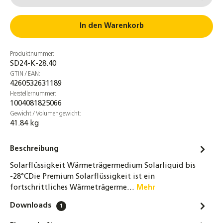
299,00 €
Handbefüllpumpe Typ HAP-02 SOL
In den Warenkorb
Befüllpumpe Solaranlage Kolbenpumpe
87,50 €
Produktnummer:
SD24-K-28.40
Fernox Solar Cleaner C Konzentrat 500 ml
GTIN / EAN:
konzentrierter Universalreiniger für
4260532631189
Solarsysteme
Herstellernummer:
1004081825066
27,90 €
Gewicht / Volumengewicht:
41.84 kg
WILO Hocheffizienzpumpe Yonos Para
ST15/7 IPWM2 Solarpumpe Umwälzpumpe
Beschreibung
149,00 €
Solarflüssigkeit Wärmeträgermedium Solarliquid bis
1 SpiroPlus SEALER Flüssigdichtmittel für
-28°CDie Premium Solarflüssigkeit ist ein
Heizungs- & Solaranlagen – Dichtet
fortschrittliches Wärmeträgerme…
Mehr
Leckagen dauerhaft ab, schützt vor
Korrosion & Energieverlust
Downloads
1
28,85 €