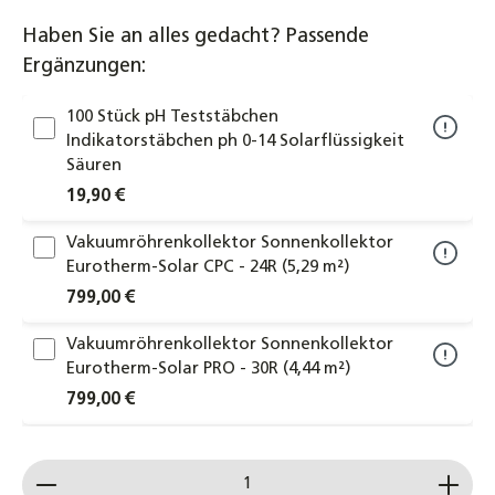
Haben Sie an alles gedacht? Passende
Ergänzungen:
100 Stück pH Teststäbchen
Indikatorstäbchen ph 0-14 Solarflüssigkeit
Säuren
19,90 €
Vakuumröhrenkollektor Sonnenkollektor
Eurotherm-Solar CPC - 24R (5,29 m²)
799,00 €
Vakuumröhrenkollektor Sonnenkollektor
Eurotherm-Solar PRO - 30R (4,44 m²)
799,00 €
Solar- Befüllstation inkl. 25 Liter Tank
Produkt Anzahl: Gib den gewünschten Wert ein od
Befüllpumpe Solarthermie Solarflüssigkeit