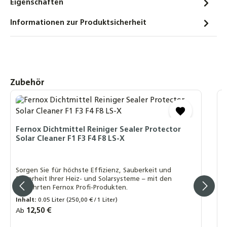
Eigenschaften
Coracon HE 6 Korrosionsschutz
Informationen zur Produktsicherheit
Konzentrat Heizungsschutz
Korrosionsinhibitor HE6
18,90 €
Solar-Wartungspumpe Einfüllpumpe für
Produktgalerie überspringen
Zubehör
Solarthermie – 230 V, 27 l/h, für Glykol
geeignet, Kanisteranschluss DIN 61
V
274,90 €
E
Fernox Dichtmittel Reiniger Sealer Protector
Gardena Einfüllpumpe für Solaranlagen
Solar Cleaner F1 F3 F4 F8 LS-X
Heizunganlagen Befüllpumpe für
E
Solarflüssigkeit
5
S
54,90 €
Sorgen Sie für höchste Effizienz, Sauberkeit und
H
Sicherheit Ihrer Heiz- und Solarsysteme – mit den
bewährten Fernox Profi-Produkten.
Refraktometer-Set Bestimmung des
Inhalt:
0.05 Liter
(250,00 € / 1 Liter)
Frostschutzgehaltes für Solar- und
Regulärer Preis:
12,50 €
Ab
Heizungsanlagen, PKWs und Batterien