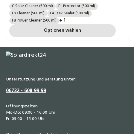
14,90 €
R
7
Fernox:
C Solar Cleaner (500 ml)
F1 Protector (500 ml)
F3 Cleaner (500 ml)
F4 Leak Sealer (500 ml)
P
+ 1
F8 Power Cleaner (500 ml)
P
Optionen wählen
Unterstützung und Beratung unter:
06732 - 608 99 99
Öffnungszeiten
Mo-Do: 09:00 - 16:00 Uhr
Fr: 09:00 - 15:00 Uhr