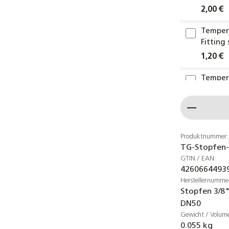
2,00 €
Temper
Fitting
1,20 €
Temperg
bis DN4
Produkt
2,80 €
Temperg
Fitting
Produktnummer:
TG-Stopfen-
0,89 €
GTIN / EAN:
4260664493
Temperg
Herstellernumme
DN15 bi
Stopfen 3/8"
0,85 €
DN50
Gewicht / Volum
Reduzie
0.055 kg