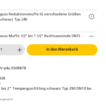
guss Reduktionsmuffe IG verschiedene Größen
 schwarz Typ 240
uss Muffe 1/2" bis 1 1/2" Rechtsgewinde DN15
0 Fitting schwarz Typ 270
 Anzahl: Gib den gewünschten Wert ein 
In den Warenkorb
uss Winkel 90° IG 3/8" bis 2" DN10 bis DN50
, schwarz
V-p4u.9308878
938
uss T-Stück 90° IG 3/8" bis 2" Fitting schwarz
r:
s DN40
 bis 2" Tempergussfitting schwarz Typ 290 DN10 bis
engewicht:
rter Doppelnippel verschiedene Größen schwarz