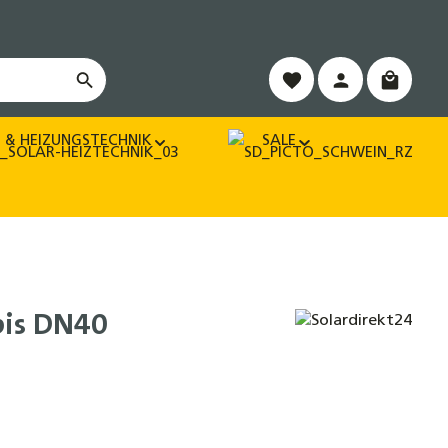
Warenko
 & HEIZUNGSTECHNIK
SALE
bis DN40