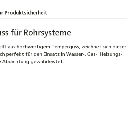
gussfitting
r Produktsicherheit
uss Doppelnippel 1/2" bis 1 1/2" Rechtsgewinde
nt schwarz Fitting
uss für Rohrsysteme
ellt aus hochwertigem Temperguss, zeichnet sich dieser
uss Winkel 90° IG x AG Fitting, 1/2" bis 2" DN15
ich perfekt für den Einsatz in Wasser-, Gas-, Heizungs-
0
ge Abdichtung gewährleistet.