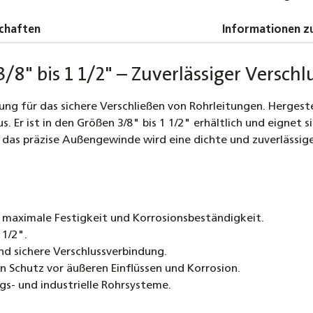
Temper
2,50 €
chaften
Informationen zu
Temperg
Sechska
8" bis 1 1/2" – Zuverlässiger Verschl
0,65 €
ung für das sichere Verschließen von Rohrleitungen. Hergest
Temperg
Er ist in den Größen 3/8" bis 1 1/2" erhältlich und eignet s
bis DN5
d das präzise Außengewinde wird eine dichte und zuverlässi
1,10 €
maximale Festigkeit und Korrosionsbeständigkeit.
 1/2".
d sichere Verschlussverbindung.
 Schutz vor äußeren Einflüssen und Korrosion.
gs- und industrielle Rohrsysteme.