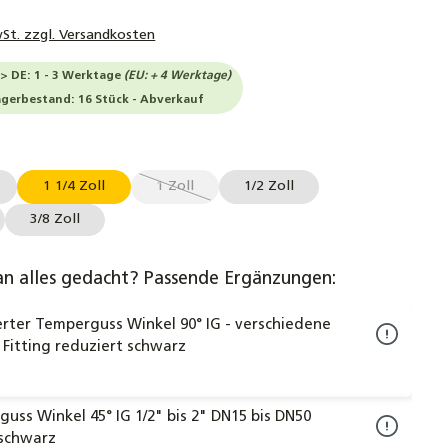
wSt. zzgl. Versandkosten
-> DE: 1 - 3 Werktage
(EU: + 4 Werktage)
agerbestand: 16 Stück - Abverkauf
uswählen
1 1/4 Zoll
1 Zoll
1/2 Zoll
(Diese Option ist zurzeit nicht verfügbar.)
3/8 Zoll
an alles gedacht? Passende Ergänzungen:
rter Temperguss Winkel 90° IG - verschiedene
Fitting reduziert schwarz
uss Winkel 45° IG 1/2" bis 2" DN15 bis DN50
 schwarz