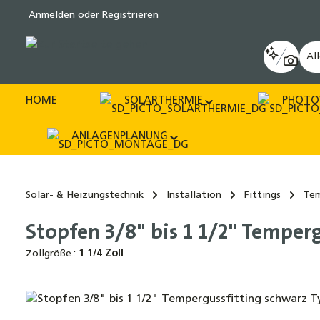
Anmelden
oder
Registrieren
pringen
Zur Hauptnavigation springen
Al
HOME
SOLARTHERMIE
PHOTO
ANLAGENPLANUNG
Solar- & Heizungstechnik
Installation
Fittings
Tem
Stopfen 3/8" bis 1 1/2" Temper
Zollgröße.:
1 1/4 Zoll
Bildergalerie überspringen