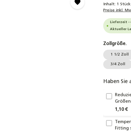
Inhalt:
1 Stück
Preise inkl. M
Lieferzeit -
Aktueller L
a
Zollgröße.
1 1/2 Zoll
3/4 Zoll
Haben Sie 
Reduzie
Größen 
1,10 €
Temperg
Fitting