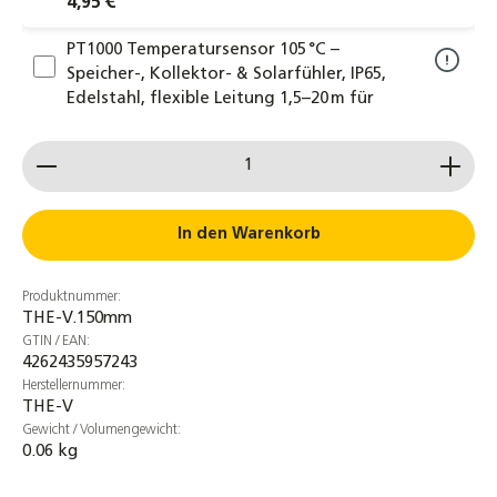
4,95 €
PT1000 Temperatursensor 105 °C –
Speicher-, Kollektor- & Solarfühler, IP65,
Edelstahl, flexible Leitung 1,5–20 m für
Heizungs-, Klima- & Solarsysteme
Produkt Anzahl: Gib den gewünschten Wert ein od
11,25 €
In den Warenkorb
Produktnummer:
THE-V.150mm
GTIN / EAN:
4262435957243
Herstellernummer:
THE-V
Gewicht / Volumengewicht:
0.06 kg