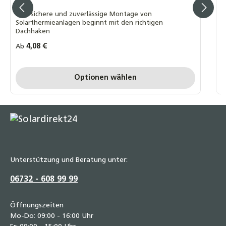
17,60 €
S
D
Eine sichere und zuverlässige Montage von
Solarthermieanlagen beginnt mit den richtigen
R
2
Dachhaken
Regulärer Preis:
4,08 €
Ab
P
P
Optionen wählen
Unterstützung und Beratung unter:
06732 - 608 99 99
Öffnungszeiten
Mo-Do: 09:00 - 16:00 Uhr