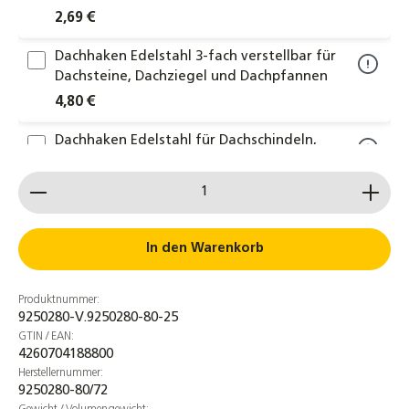
2,69 €
Dachhaken Edelstahl 3-fach verstellbar für
Dachsteine, Dachziegel und Dachpfannen
4,80 €
Dachhaken Edelstahl für Dachschindeln,
Bitumen und Schiefer
Produkt Anzahl: Gib den gewünschten Wert ein od
4,70 €
2er-Set Endkappen für Trägerprofil 40x40
mm – Schwarze Profilabschlusskappen aus
In den Warenkorb
Kunststoff für PV-Montageschienen
3,90 €
Produktnummer:
9250280-V.9250280-80-25
ALU-Trägerprofil - 40-200cm -
GTIN / EAN:
Montageprofil Montageschiene
4260704188800
Aluminiumprofil Stange
Herstellernummer:
9250280-80/72
3,20 €