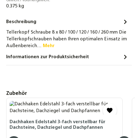
Gewicht / Volumengewicht:
0.375 kg
Sechskantschraube Edelstahl A2-70 DIN 933
M10x25 Vollgewinde
Beschreibung
4,00 €
Tellerkopf Schraube 8 x 80 / 100 / 120 / 160 / 260 mm Die
Unterlegscheibe Edelstahl A2 DIN 9021 10,5
Tellerkopfschrauben haben Ihren optimalen Einsatz im
für M10 Ø 30mm
Außenbereich…
Mehr
3,50 €
Informationen zur Produktsicherheit
Flanschmutter M10 Sperrverzahnung A2
Edelstahl DIN6923
3,00 €
Produktgalerie überspringen
Zubehör
Dachhaken Edelstahl für Biberschwanz
4,90 €
D
u
ALU-Trägerprofil - 220-300cm -
Dachhaken Edelstahl 3-fach verstellbar für
Montageprofil Montageschiene
Dachsteine, Dachziegel und Dachpfannen
Aluminiumprofil Stange
E