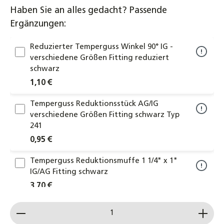
Haben Sie an alles gedacht? Passende
Ergänzungen:
Reduzierter Temperguss Winkel 90° IG -
verschiedene Größen Fitting reduziert
schwarz
1,10 €
Temperguss Reduktionsstück AG/IG
verschiedene Größen Fitting schwarz Typ
241
0,95 €
Temperguss Reduktionsmuffe 1 1/4" x 1"
IG/AG Fitting schwarz
3,70 €
Produkt Anzahl: Gib den gewünschten Wert ein od
Temperguss Winkel 45° IG 1/2" bis 2" DN15
bis DN50 Fitting schwarz