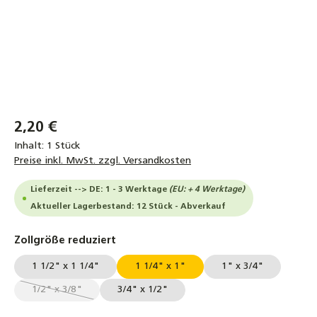
2,20 €
Inhalt:
1 Stück
Preise inkl. MwSt. zzgl. Versandkosten
Lieferzeit --> DE: 1 - 3 Werktage
(EU: + 4 Werktage)
Aktueller Lagerbestand: 12 Stück - Abverkauf
auswählen
Zollgröße reduziert
1 1/2" x 1 1/4"
1 1/4" x 1"
1" x 3/4"
1/2" x 3/8"
3/4" x 1/2"
(Diese Option ist zurzeit nicht verfügbar.)