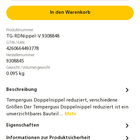
2,00 €
In den Warenkorb
Temperguss T-Stück 90° IG reduziert
verschiedene Größen Fitting schwarz
Produktnummer:
2,20 €
TG-RDNippel-V.9308848
GTIN / EAN:
Temperguss Kreuzstück IG 3/8" bis 1"
4260664493778
Fitting schwarz 90° Typ 180
Herstellernummer:
9308845
4,45 €
Gewicht / Volumengewicht:
0.095 kg
Temperguss Reduktionsmuffe IG
verschiedene Größen Fitting schwarz Typ
240
Beschreibung
1,20 €
Temperguss Doppelnippel reduziert, verschiedene
Größen Der Temperguss Doppelnippel reduziert ist ein
Temperguss T-Stück 90° IG 3/8" bis 2"
unverzichtbares Bauteil…
Mehr
Fitting schwarz DN15 bis DN40
Eigenschaften
0,85 €
Informationen zur Produktsicherheit