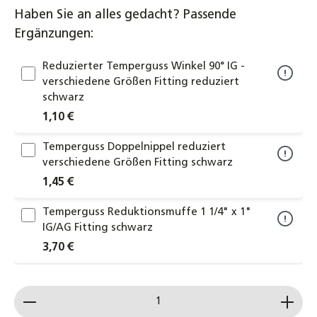
Haben Sie an alles gedacht? Passende
Ergänzungen:
Reduzierter Temperguss Winkel 90° IG -
verschiedene Größen Fitting reduziert
schwarz
1,10 €
Temperguss Doppelnippel reduziert
verschiedene Größen Fitting schwarz
1,45 €
Temperguss Reduktionsmuffe 1 1/4" x 1"
IG/AG Fitting schwarz
3,70 €
Temperguss Winkel 45° IG 1/2" bis 2" DN15
Produkt Anzahl: Gib den gewünschten Wert ein od
bis DN50 Fitting schwarz
2,00 €