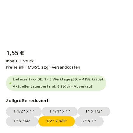
1,55 €
Inhalt:
1 Stück
Preise inkl. MwSt. zzgl. Versandkosten
Lieferzeit --> DE: 1 - 3 Werktage
(EU: + 4 Werktage)
Aktueller Lagerbestand: 6 Stück - Abverkauf
auswählen
Zollgröße reduziert
1 1/2" x 1"
1 1/4" x 1"
1" x 1/2"
1" x 3/4"
1/2" x 3/8"
2" x 1"