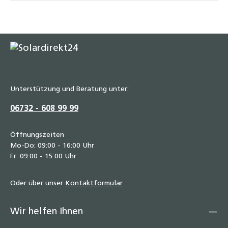
Stopfen 3/8" bis 1 1/2" Tempergussfitting
schwarz Typ 290 DN10 bis DN40
1,40 €
Temperguss Kappe 3/8" bis 1 1/2" DN10 bis
DN40 Fitting schwarz Typ 300
0,60 €
Unterstützung und Beratung unter:
06732 - 608 99 99
Öffnungszeiten
Mo-Do: 09:00 - 16:00 Uhr
Fr: 09:00 - 15:00 Uhr
Oder über unser
Kontaktformular
.
Wir helfen Ihnen