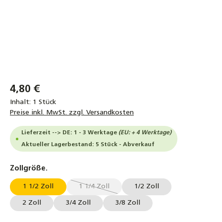
4,80 €
Inhalt:
1 Stück
Preise inkl. MwSt. zzgl. Versandkosten
Lieferzeit --> DE: 1 - 3 Werktage
(EU: + 4 Werktage)
Aktueller Lagerbestand: 5 Stück - Abverkauf
auswählen
Zollgröße.
1 1/2 Zoll
1 1/4 Zoll
1/2 Zoll
(Diese Option ist zurzeit nicht verfügbar.)
2 Zoll
3/4 Zoll
3/8 Zoll