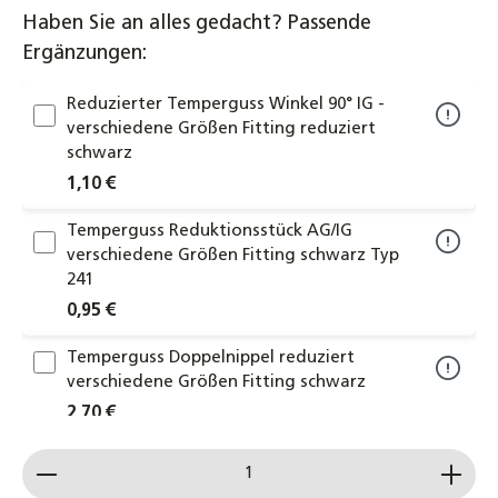
Haben Sie an alles gedacht? Passende
Ergänzungen:
Reduzierter Temperguss Winkel 90° IG -
verschiedene Größen Fitting reduziert
schwarz
1,10 €
Temperguss Reduktionsstück AG/IG
verschiedene Größen Fitting schwarz Typ
241
0,95 €
Temperguss Doppelnippel reduziert
verschiedene Größen Fitting schwarz
2,70 €
Produkt Anzahl: Gib den gewünschten Wert ein od
Temperguss Muffe 1/2" bis 1 1/2"
Rechtsgewinde DN15 bis DN40 Fitting