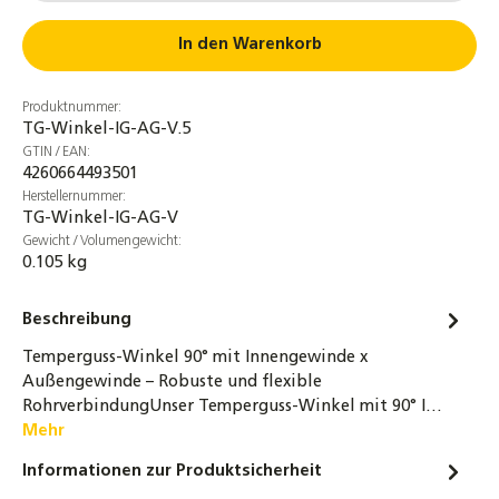
schwarz Typ 270
2,80 €
In den Warenkorb
Temperguss Winkel 90° IG 3/8" bis 1 1/4"
Produktnummer:
DN10 bis DN32 Fitting, schwarz
TG-Winkel-IG-AG-V.5
1,40 €
GTIN / EAN:
4260664493501
Temperguss T-Stück 90° IG 3/8" bis 2"
Herstellernummer:
Fitting schwarz DN15 bis DN40
TG-Winkel-IG-AG-V
Gewicht / Volumengewicht:
5,80 €
0.105 kg
Temperguss Doppelnippel 1/2" bis 1 1/2"
Rechtsgewinde Sechskant schwarz Fitting
Beschreibung
0,65 €
Temperguss-Winkel 90° mit Innengewinde x
Außengewinde – Robuste und flexible
Temperguss Stopfen 3/8" bis 1 1/2" DN10 bis
RohrverbindungUnser Temperguss-Winkel mit 90° I…
DN40 Fitting schwarz Typ 290
Mehr
0,70 €
Informationen zur Produktsicherheit