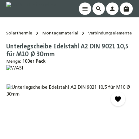
Waren
alt springen
Solarthermie
Montagematerial
Verbindungselemente
Unterlegscheibe Edelstahl A2 DIN 9021 10,5
für M10 Ø 30mm
Menge:
100er Pack
Bildergalerie überspringen