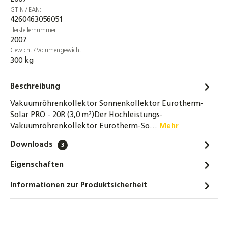
Verstellplatte Montageplatte
GTIN / EAN:
Welldachbefestigung für Stockschrauben
4260463056051
Verbinder Adapterblech
Herstellernummer:
2,90 €
2007
Gewicht / Volumengewicht:
300 kg
Dachhaken Edelstahl für Dachsteine,
Dachziegel und Dachpfannen
Beschreibung
2,69 €
Vakuumröhrenkollektor Sonnenkollektor Eurotherm-
Dachhaken Edelstahl 3-fach verstellbar für
Solar PRO - 20R (3,0 m²)Der Hochleistungs-
Dachsteine, Dachziegel und Dachpfannen
Vakuumröhrenkollektor Eurotherm-So…
Mehr
4,80 €
Downloads
3
Schrägdach Aufständerung für PRO/SCM
Eigenschaften
20R Vakuumröhrenkollektor 10° - 40°
87,90 €
Informationen zur Produktsicherheit
Tellerkopf Schraube 8 x 80/100/120/160/260
mm Teilgewinde TX40 A2 Edelstahl rostfrei
4,50 €