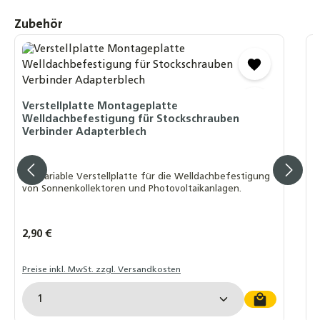
Produktgalerie überspringen
Zubehör
Trägerprofilset für Eurotherm-Solar PRO
Vakuumröhrenkollektor
D
52,90 €
D
Stockschrauben M10 oder M12 montiert A2
Verstellplatte Montageplatte
+ Flanschmutter für Dachhaken Edelstahl
E
Welldachbefestigung für Stockschrauben
EPDM
S
Verbinder Adapterblech
D
6,20 €
Die variable Verstellplatte für die Welldachbefestigung
von Sonnenkollektoren und Photovoltaikanlagen.
Regulärer Preis:
2,90 €
R
A
Preise inkl. MwSt. zzgl. Versandkosten
Produkt Anzahl: Gib den gewünschten Wert ein o