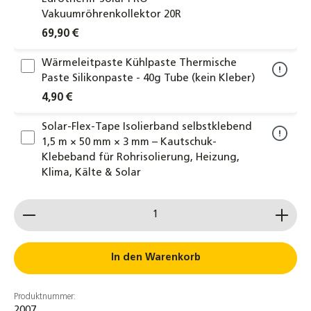
Vakuumröhrenkollektor 20R
69,90 €
Wärmeleitpaste Kühlpaste Thermische
Paste Silikonpaste - 40g Tube (kein Kleber)
4,90 €
Solar-Flex-Tape Isolierband selbstklebend
1,5 m × 50 mm × 3 mm – Kautschuk-
Klebeband für Rohrisolierung, Heizung,
Klima, Kälte & Solar
3,90 €
Produkt Anzahl: Gib den gewünschten Wert ein od
NMC PROTAPE® Solar-UV-Tape 2 m × 50 mm
× 0,6 mm – selbstklebendes EPDM-
Isolierband für Rohrisolierungen, UV- &
In den Warenkorb
witterungsbeständig
4,30 €
Produktnummer:
2007