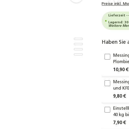
Preise inkl. M
Lieferzeit -
Lagernd: 30
Weitere Meng
Haben Sie 
Messing
Plombie
10,90 €
Messing
und KFE
9,80 €
Einste
40 kg b
7,90 €