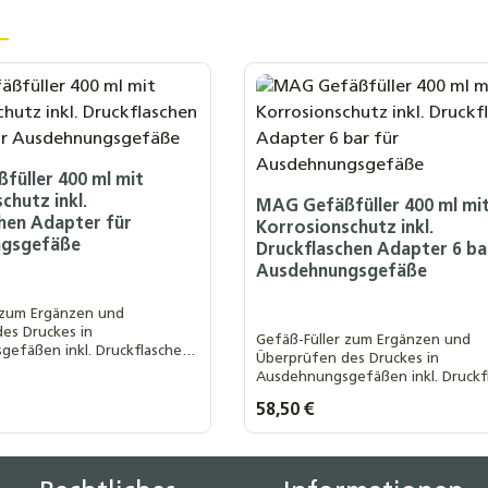
üller 400 ml mit
chutz inkl.
MAG Gefäßfüller 400 ml mi
hen Adapter für
Korrosionschutz inkl.
ngsgefäße
Druckflaschen Adapter 6 ba
Ausdehnungsgefäße
 zum Ergänzen und
es Druckes in
Gefäß-Füller zum Ergänzen und
efäßen inkl. Druckflaschen
Überprüfen des Druckes in
Manometer, Enthält
Ausdehnungsgefäßen inkl. Druckf
hutz und Membranpflege, Bei
Adapter mit Manometer, Enthält
atur von ca. 25 °C und einem
s:
Regulärer Preis:
58,50 €
Korrosionsschutz und Membranpfl
ar ergibt sich ein
einer Temperatur von ca. 25 °C u
von
Druck von 1 bar ergibt sich ein
ten Wert ein oder benutze die Schaltf
t Anzahl: Gib den gewünschten Wert ei
Produkt Anzahl: 
Füllvolumen von