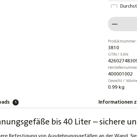
Durchs
Ausdehn
Produkt
19,90 €
Trinkwa
Trinkw
Produktnummer:
3810
22,90 €
GTIN / EAN:
4260274830
Anschlu
Herstellernumme
180 cm
400001002
19,90 €
Gewicht / Volum
0.99 kg
Solar-
Drucka
oads
Informationen z
1
37,50 €
Digital
nungsgefäße bis 40 Liter – sichere u
Vordru
2,90 €
re Befestigung von Ausdehnungsgefäßen an der Wand. Sie so