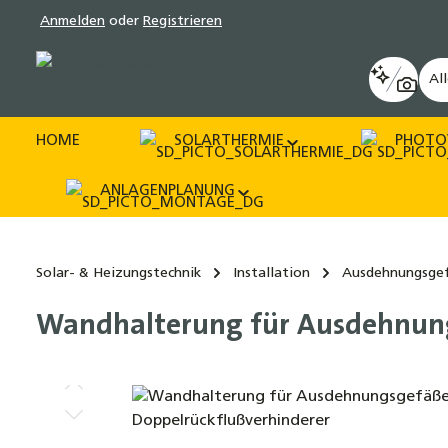
Anmelden
oder
Registrieren
pringen
Zur Hauptnavigation springen
Al
HOME
SOLARTHERMIE
PHOTO
ANLAGENPLANUNG
Solar- & Heizungstechnik
Installation
Ausdehnungsge
Wandhalterung für Ausdehnungs
Bildergalerie überspringen