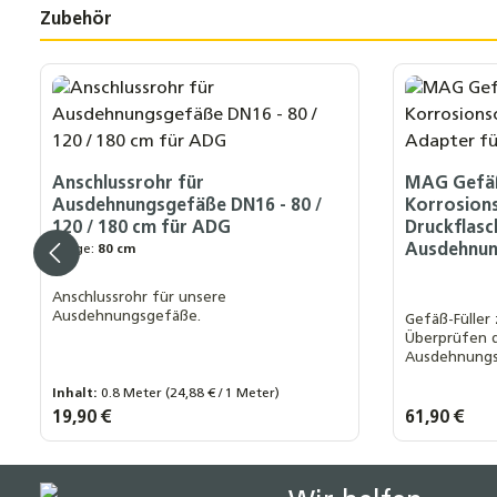
Zubehör
Produktgalerie überspringen
Anschlussrohr für
MAG Gefäßf
Ausdehnungsgefäße DN16 - 80 /
Korrosions
120 / 180 cm für ADG
Druckflasc
Ausdehnu
Länge:
80 cm
Anschlussrohr für unsere
Ausdehnungsgefäße.
Gefäß-Füller
Überprüfen d
Ausdehnungsg
Adapter mit 
Inhalt:
0.8 Meter
(24,88 € / 1 Meter)
Korrosionssc
einer Temper
Länge:
Regulärer Preis:
19,90 €
Regulärer Prei
61,90 €
80 cm
120 cm
180 cm
Druck von 1 b
Füllvolumen 
Produkt Anzahl: Gib den gewünsch
Produk