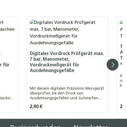
Tr
Aus
t
Digitales Vordruck Prüfgerät max.
Tr
7 bar, Manometer,
Aus
r für
Vordruckmeßgerät für
Ausdehnungsgefäße
Die
Aqu
hoc
Mit diesem digitalen Präzisions-Messgerät
Mat
überprüfen Sie den Druck von
Anf
laschen
Ausdehnungsgefäßen und Autoreifen
Au
Sic
5
schnell, zuverlässig und komfortabel – für
Regulärer Preis:
2,90 €
Regu
22,
2
ege, Bei
maximale Sicherheit und Effizienz in Ihrem
nd einem
System.
lächen um die Anzahl zu erhöhen oder z
n oder benutze die Schaltflächen um d
Gib den gewünschten Wert ein oder benu
Produkt Anzahl: Gib den gew
P