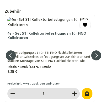
Produktgalerie überspringen
Zubehör
4er- Set STI Kollektorbefestigungen für FINO
Kollektoren
4er-Befestigungsset für STI FINO Flachkollektoren
Speziell entwickeltes Befestigungsset zur sicheren und
stabilen Montage von STI FINO Flachkollektoren. Die
Halterungen bestehen aus robustem, schwarz
Inhalt:
4 Stück
(1,81 € / 1 Stück)
eloxiertem Aluminium und gewährleisten eine langlebige
Regulärer Preis:
7,25 €
und witterungsbeständige Installation. Lieferumfang: 4
× Kollektorhalterungen, Länge ca. 75 mm Material:
Aluminium, schwarz eloxiert ✅ Vorteile: Passgenaue
Preise inkl. MwSt. zzgl. Versandkosten
Befestigung für STI FINO Kollektoren Hochwertige
Verarbeitung für langfristigen Einsatz Einfache und
Produkt Anzahl: Gib den gewünschten Wert ein o
schnelle Montage ⚠️ Hinweis: Dieses Befestigungsset ist
ausschließlich für STI FINO Flachkollektoren geeignet. Für
Kollektoren anderer Hersteller ist dieses Set nicht
verwendbar.