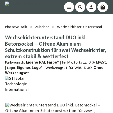
Waren
alt springen
Photovoltaik
Zubehör
Wechselrichter-Unterstand
Wechselrichterunterstand DUO inkl.
Betonsockel – Offene Aluminium-
Schutzkonstruktion für zwei Wechselrichter,
extrem stabil & wetterfest
Farbwunsch:
Eigene RAL Farbe*
|
Ihr MwSt-Satz::
0 % MwSt.
|
Logo:
Eigenes Logo*
|
Werkzeugset für WRU-DUO:
Ohne
Werkzeugset
Bildergalerie überspringen