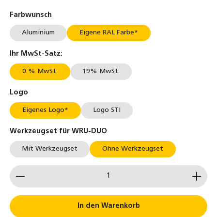
auswählen
Farbwunsch
Aluminium
Eigene RAL Farbe*
auswählen
Ihr MwSt-Satz:
0 % MwSt.
19% MwSt.
auswählen
Logo
Eigenes Logo*
Logo STI
auswählen
Werkzeugset für WRU-DUO
Mit Werkzeugset
Ohne Werkzeugset
Produkt Anzahl: Gib den gewünschten Wert ein od
In den Warenkorb