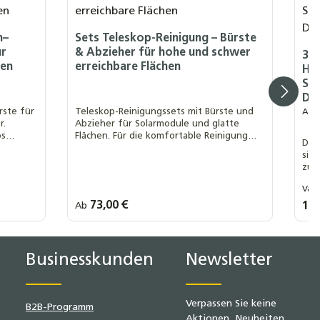
n–
Sets Teleskop-Reinigung – Bürste
ür
& Abzieher für hohe und schwer
35
hen
erreichbare Flächen
He
St
Dr
rste für
Teleskop-Reinigungssets mit Bürste und
Aus
r.
Abzieher für Solarmodule und glatte
os
Flächen. Für die komfortable Reinigung
Die
ielseitig
vom Boden aus, erhältlich in zwei Längen.
sind
zuv
für
Au
Vari
3
Hei
Eff
Regulärer Preis:
73,00 €
Regu
107
Ab
1
Länge:
4,6 m
7,0 m
lächen um die Anzahl zu erhöhen oder z
n oder benutze die Schaltflächen um d
P
Businesskunden
Newsletter
Verpassen Sie keine
B2B-Programm
Aktionen, Neuheiten