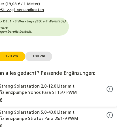
ter
(19,08 € / 1 Meter)
wSt. zzgl. Versandkosten
-> DE: 1 - 3 Werktage
(EU: + 4 Werktage)
Stück
en bereits bestellt.
hlen
120 cm
180 cm
an alles gedacht? Passende Ergänzungen:
-Strang Solarstation 2,0-12,0 Liter mit
fizienzpumpe Yonos Para ST15/7 PWM
€
-Strang Solarstation 5.0-40.0 Liter mit
fizienzpumpe Stratos Para 25/1-9 PWM
€