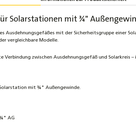
48,90 €
Solars
ür Solarstationen mit ¾" Außengewin
Hochef
259,00 
nes Ausdehnungsgefäßes mit der Sicherheitsgruppe einer Sol
 oder vergleichbare Modelle.
5 L - 
für Sol
te Verbindung zwischen Ausdehnungsgefäß und Solarkreis – i
66,90 €
r Solarstation mit ¾" Außengewinde.
t ¾" AG