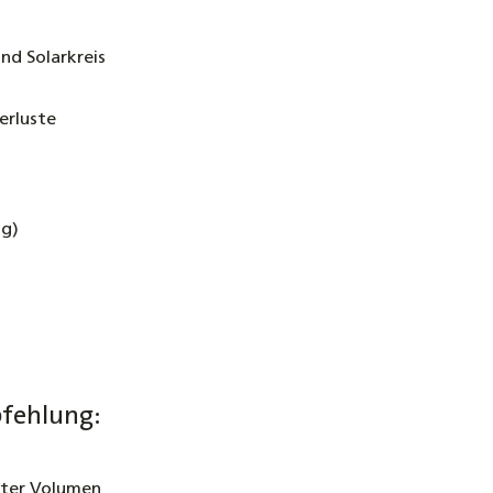
nd Solarkreis
erluste
ng)
fehlung:
iter Volumen