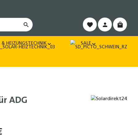
Warenko
 & HEIZUNGSTECHNIK
SALE
für ADG
€