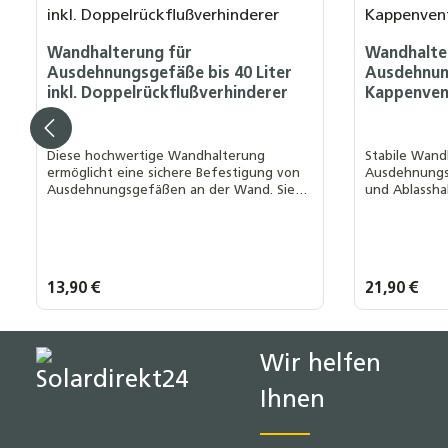
Wandhalterung für
Wandhalte
Ausdehnungsgefäße bis 40 Liter
Ausdehnun
inkl. Doppelrückflußverhinderer
Kappenvent
Diese hochwertige Wandhalterung
Stabile Wand
ermöglicht eine sichere Befestigung von
Ausdehnungs
Ausdehnungsgefäßen an der Wand. Sie
und Ablassha
sorgt für eine schnelle und einfache
sichere Befe
Installation sowie eine problemlose
Wartung für 
Demontage
Membran-Au
Regulärer Preis:
13,90 €
Regulärer Prei
21,90 €
Produkt Anzahl: Gib den gewünsch
Produk
Wir helfen
Ihnen