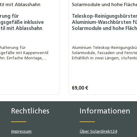
rung für
Teleskop-Reinigungsbürste
gsgefäße inklusive
Aluminium-Waschbürsten f
il mit Ablasshahn
Solarmodule und hohe Fläc
halterung für
Aluminium Teleskop-Reinigungsbü
gefäße mit Kappenventil
Solarmodule, Fassaden und Fenste
hn. Einfache Montage,
Erhältlich in zwei Längen, stufenl
stigung und komfortable
ausziehbar, leicht zu führen und v
kleine und mittlere
einsetzbar.
sdehnungsgefäße.
s:
Regulärer Preis:
69,00 €
Länge:
4,6 m
7,0 m
ten Wert ein oder benutze die Schaltf
t Anzahl: Gib den gewünschten Wert ei
Rechtliches
Informationen
Impressum
Über Solardirekt24