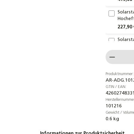
Solars
Hochef
227,90 
Solars
Hochef
Produkt
172,90 
5L - 4
Solar D
Produktnummer:
AR-ADG.101
25,90 €
GTIN / EAN:
4260274833
Solar-
Herstellernumme
Drucka
101216
25,90 €
Gewicht / Volum
0.6 kg
Zilmet 
Drucka
Informationen zur Produktsicherheit