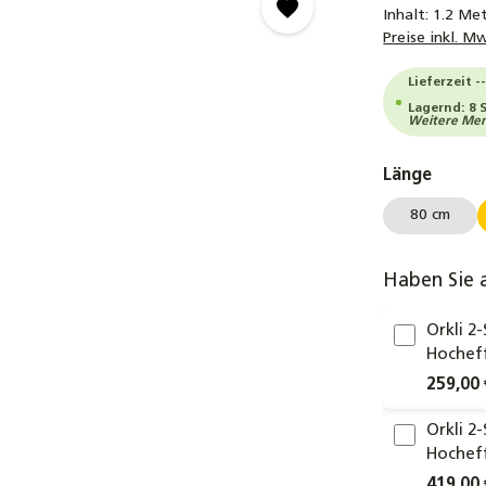
Inhalt:
1.2 Me
Preise inkl. M
Lieferzeit -
Lagernd: 8 
Weitere Meng
auswä
Länge
80 cm
Haben Sie 
Orkli 2
Hochef
259,00 
Orkli 2
Hochef
419,00 