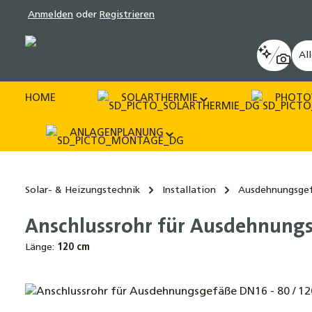
Anmelden
oder
Registrieren
pringen
Zur Hauptnavigation springen
Al
HOME
SOLARTHERMIE
PHOTO
ANLAGENPLANUNG
Solar- & Heizungstechnik
Installation
Ausdehnungsge
Anschlussrohr für Ausdehnungs
Länge:
120 cm
Bildergalerie überspringen