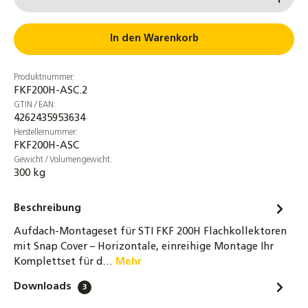
188,00 €
Anschlussrohr für Ausdehnungsgefäße
In den Warenkorb
DN16 - 80 / 120 / 180 cm für ADG
19,90 €
Produktnummer:
FKF200H-ASC.2
DN16 Wellrohr Verschraubung
GTIN / EAN:
Schnellverschraubung Schnellkupplung für
4262435953634
Solarleitungen
Herstellernummer:
FKF200H-ASC
8,70 €
Gewicht / Volumengewicht:
300 kg
DN20 Wellrohr Verschraubung
Schnellverschraubung Schnellkupplung für
Solarleitungen
Beschreibung
12,40 €
Aufdach-Montageset für STI FKF 200H Flachkollektoren
mit Snap Cover – Horizontale, einreihige Montage Ihr
STI Hochleistungs-Flachkollektor FKF 200
Komplettset für d…
Mehr
Sonnenkollektor Solarthermie-Kollektor
Downloads
3
419,00 €