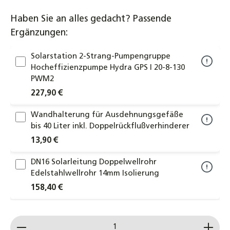
Haben Sie an alles gedacht? Passende
Ergänzungen:
Solarstation 2-Strang-Pumpengruppe
Hocheffizienzpumpe Hydra GPS I 20-8-130
PWM2
227,90 €
Wandhalterung für Ausdehnungsgefäße
bis 40 Liter inkl. Doppelrückflußverhinderer
13,90 €
DN16 Solarleitung Doppelwellrohr
Edelstahlwellrohr 14mm Isolierung
158,40 €
DN20 Solarleitung Doppelwellrohr
Produkt Anzahl: Gib den gewünschten Wert ein od
Edelstahlwellrohr 14mm Isolierung