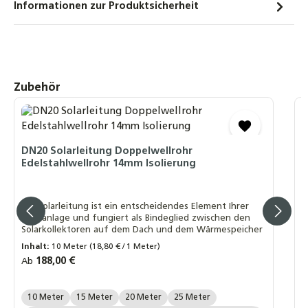
Informationen zur Produktsicherheit
STI Hochleistungs-Flachkollektor FKF 200
Sonnenkollektor Solarthermie-Kollektor
488,00 €
SOREL TDC Smart Basic, Solarsteuerung
Produktgalerie überspringen
Zubehör
Solarregler
Temperaturdifferenzsteuerung, WLAN + 2
Fühler
D
S
151,90 €
S
DN20 Solarleitung Doppelwellrohr
Edelstahlwellrohr 14mm Isolierung
SOREL TDC Smart Compact, Solarsteuerung
Solarregler
D
Temperaturdifferenzsteuerung, WLAN + 2
h
Die Solarleitung ist ein entscheidendes Element Ihrer
s
Fühler
Solaranlage und fungiert als Bindeglied zwischen den
w
Solarkollektoren auf dem Dach und dem Wärmespeicher
185,90 €
R
A
Inhalt:
10 Meter
(18,80 € / 1 Meter)
Regulärer Preis:
188,00 €
Ab
A
Länge Wellrohr:
10 Meter
15 Meter
20 Meter
25 Meter