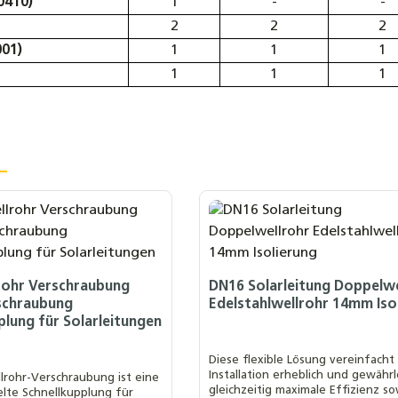
0410)
1
-
-
2
2
2
01)
1
1
1
1
1
1
rohr Verschraubung
DN16 Solarleitung Doppelwe
schraubung
Edelstahlwellrohr 14mm Iso
plung für Solarleitungen
Diese flexible Lösung vereinfacht
Installation erheblich und gewährl
lrohr-Verschraubung ist eine
gleichzeitig maximale Effizienz so
lte Schnellkupplung für