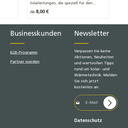
Solarleitungen, die speziell für den
Art Wellrohrverschraubung größen:
DN16 x 1 Zoll AG
DN16 x 1 Zoll IG
Einsatz in Solaranlagen konzipiert wurde.
Regulärer Preis:
8,00 €
Ab
r
DN16 x 1/2 Zoll AG
DN16 x 1/2 Zoll IG
+ 5
DN16 x 3/4 Zoll AG
Businesskunden
Newsletter
Verpassen Sie keine
B2B-Programm
Aktionen, Neuheiten
Partner werden
und wertvollen Tipps
rund um Solar- und
Wärmetechnik. Melden
Sie sich jetzt
kostenlos an.
E-Mail-Adresse*
Datenschutz