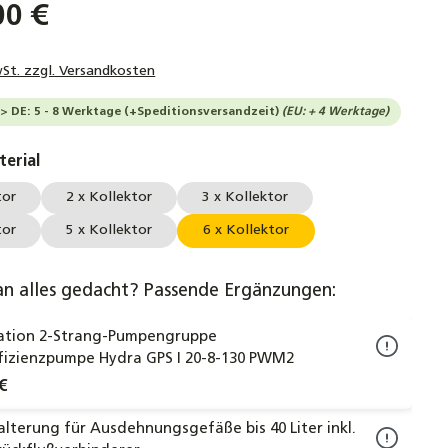
00 €
wSt. zzgl. Versandkosten
--> DE: 5 - 8 Werktage (+Speditionsversandzeit)
(EU: + 4 Werktage)
auswählen
erial
tor
2 x Kollektor
3 x Kollektor
tor
5 x Kollektor
6 x Kollektor
an alles gedacht? Passende Ergänzungen:
tation 2-Strang-Pumpengruppe
fizienzpumpe Hydra GPS I 20-8-130 PWM2
€
terung für Ausdehnungsgefäße bis 40 Liter inkl.