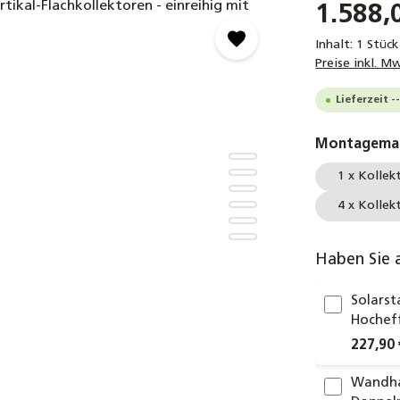
1.588,
Inhalt:
1 Stück
Preise inkl. M
Lieferzeit 
Montagemat
1 x Kollek
4 x Kollek
Haben Sie 
Solars
Hochef
227,90 
Wandhal