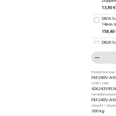
Doppelr
13,90 €
DN16 So
14mm I
158,40 
DN20 So
14mm I
Produkt
188,00 
Anschlu
180 cm
Produktnummer:
FKF240V-AS
19,90 €
GTIN / EAN:
4262435953
DN16 W
Herstellernumme
Schnell
FKF240V-AS
8,70 €
Gewicht / Volum
300 kg
DN20 W