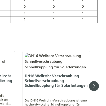
-
-
-
2
2
2
1
1
1
1
1
1
llrohr
DN16 Wellrohr Verschraubung
lierung
Schnellverschraubung
Schnellkupplung für Solarleitungen
 die
eistet
Die DN16 Wellrohr-Verschraubung ist eine
wie eine
hochentwickelte Schnellkupplung für