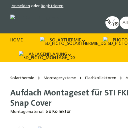
Anmelden
oder
Registrieren
pringen
Zur Hauptnavigation springen
Al
HOME
SOLARTHERMIE
PHOTO
ANLAGENPLANUNG
Solarthermie
Montagesysteme
Flachkollektoren
A
Aufdach Montageset für STI FKF 
Snap Cover
Montagematerial:
6 x Kollektor