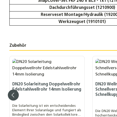
SnapCover-Set FKF 240 V BLS - 1x1 (121
Dachdurchführungsset (1210900)
Reserveset Montage/Hydraulik (19200
Werkzeugset (1910101)
Zubehör
Produktgalerie überspringen
DN20 Solarleitung Doppelwellrohr
DN20 Well
Edelstahlwellrohr 14mm Isolierung
Schnellver
Schnellkup
Die Solarleitung ist ein entscheidendes
Element Ihrer Solaranlage und fungiert als
Die DN20 Wel
Bindeglied zwischen den Solarkollektoren
hochentwicke