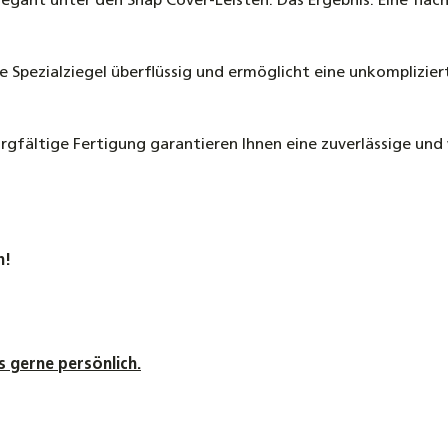
gant unter den Snap Cover-Leisten. Das Ergebnis: Eine flä
 Spezialziegel überflüssig und ermöglicht eine unkomplizier
orgfältige Fertigung garantieren Ihnen eine zuverlässige und
n!
s gerne persönlich.