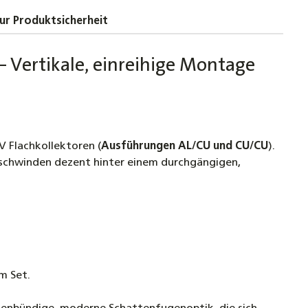
kupplung für Solarleitungen
ur Produktsicherheit
hleistungs-Flachkollektor FKF 240 Sonnenkollektor
 Vertikale, einreihige Montage
ermie-Kollektor
€
hleistungs-Flachkollektor FKF 240 Sonnenkollektor
ermie-Kollektor
V Flachkollektoren (
Ausführungen AL/CU und CU/CU
).
€
erschwinden dezent hinter einem durchgängigen,
DC Smart Basic, Solarsteuerung Solarregler
aturdifferenzsteuerung, WLAN + 2 Fühler
€
TDC Smart Compact, Solarsteuerung Solarregler
aturdifferenzsteuerung, WLAN + 2 Fühler
m Set.
€