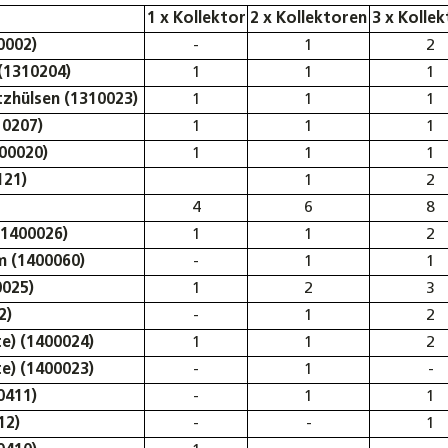
1 x Kollektor
2 x Kollektoren
3 x Kolle
0002)
-
1
2
(1310204)
1
1
1
zhülsen (1310023)
1
1
1
10207)
1
1
1
00020)
1
1
1
121)
1
2
4
6
8
(1400026)
1
1
2
m (1400060)
-
1
1
0025)
1
2
3
2)
-
1
2
e) (1400024)
1
1
2
e) (1400023)
-
1
-
0411)
-
1
1
12)
-
-
1