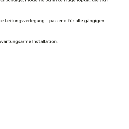
chenbündige, moderne Schattenfugenoptik, die sich
te Leitungsverlegung – passend für alle gängigen
 wartungsarme Installation.