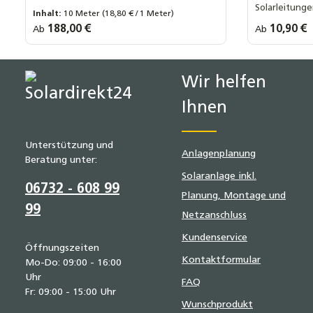
auf dem Dach und dem Wärmespeicher
Solarleitunge
Inhalt:
10 Meter
(18,80 € / 1 Meter)
Art Wellro
DN20 x 1 Z
Einsatz in So
Regulärer Preis:
188,00 €
Regulärer Prei
10,90 €
Ab
Ab
Länge Wellrohr:
10 Meter
15 Meter
20 Meter
DN20 x 3/4
25 Meter
DN20 x 22 
Wir helfen
Ihnen
Unterstützung und
Anlagenplanung
Beratung unter:
Solaranlage inkl.
06732 - 608 99
Planung, Montage und
99
Netzanschluss
Kundenservice
Öffnungszeiten
Kontaktformular
Mo-Do: 09:00 - 16:00
Uhr
FAQ
Fr: 09:00 - 15:00 Uhr
Wunschprodukt