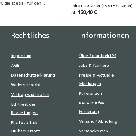
besonders lange Lebensdauer
n, die speziell für den
Inhalt:
10 Meter
(15,84 € / 1 Meter)
hrverschraubung größen:
oll AG
DN20 x 1 Zoll IG
laranlagen konzipiert wurde.
s:
Regulärer Preis:
158,40 €
Ab
Länge Wellrohr:
 Zoll AG
DN20 x 3/4 Zoll IG
10 Meter
15 Meter
20 Mete
+ 2
CU
25 Meter
Rechtliches
Informationen
Impressum
Über Solardirekt24
AGB
Jobs & Karriere
Datenschutzerklärung
Presse & Aktuelle
Meldungen
Widerrufsrecht
Referenzen
Vertrag widerrufen
BAFA & KfW
Echtheit der
Förderung
Bewertungen
Versand / Abholung
Photovoltaik -
Nullsteuersatz
Versandkosten