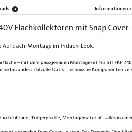
Schnell
oads
Informationen z
3
12,40 €
STI Hoc
0V Flachkollektoren mit Snap Cover –
Solarth
471,00 
nte Aufdach-Montage im Indach-Look.
STI Hoc
Solarth
olarfläche – mit dem passgenauen Montageset für STI FKF 240
564,00 
 eine besonders stilvolle Optik: Technische Komponenten v
SOREL T
Temper
151,90 
SOREL 
Temper
rchführung, Trägerprofile, Montagematerial – alles in eine
185,90 