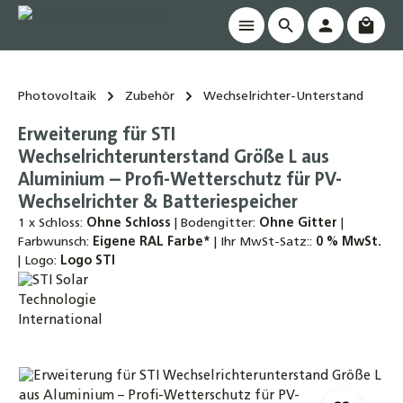
Waren
alt springen
Photovoltaik
Zubehör
Wechselrichter-Unterstand
Erweiterung für STI
Wechselrichterunterstand Größe L aus
Aluminium – Profi-Wetterschutz für PV-
Wechselrichter & Batteriespeicher
1 x Schloss:
Ohne Schloss
|
Bodengitter:
Ohne Gitter
|
Farbwunsch:
Eigene RAL Farbe*
|
Ihr MwSt-Satz::
0 % MwSt.
|
Logo:
Logo STI
Bildergalerie überspringen