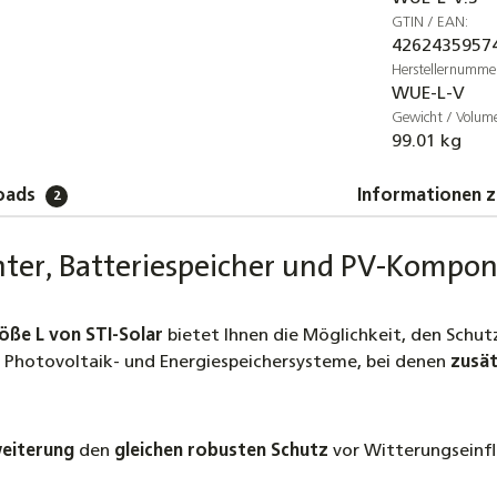
GTIN / EAN:
4262435957
Herstellernumme
WUE-L-V
Gewicht / Volum
99.01 kg
oads
Informationen z
2
chter, Batteriespeicher und PV-Kompo
öße L von STI-Solar
bietet Ihnen die Möglichkeit, den Schut
 Photovoltaik- und Energiespeichersysteme, bei denen
zusät
eiterung
den
gleichen robusten Schutz
vor Witterungseinfl