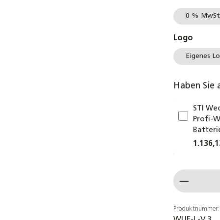
0 % MwSt
auswä
Logo
Eigenes L
Haben Sie 
STI Wec
Profi-W
Batteri
1.136,1
Produkt
Produktnummer:
WUE-L-V.3