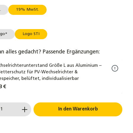
.
19% MwSt.
hlen
ogo*
Logo STI
an alles gedacht? Passende Ergänzungen:
hselrichterunterstand Größe L aus Aluminium –
etterschutz für PV-Wechselrichter &
espeicher, belüftet, individualisierbar
3 €
 Anzahl: Gib den gewünschten Wert ein 
In den Warenkorb