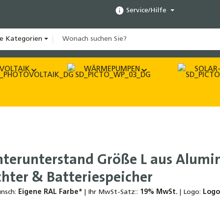
Service/Hilfe
le Kategorien
VOLTAIK
WÄRMEPUMPEN
SOLAR-
hterunterstand Größe L aus Alumin
hter & Batteriespeicher
nsch:
Eigene RAL Farbe*
|
Ihr MwSt-Satz::
19% MwSt.
|
Logo:
Logo