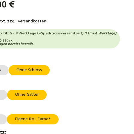
00 €
wSt. zzgl. Versandkosten
--> DE: 5 - 8 Werktage (+Speditionsversandzeit)
(EU: + 4 Werktage)
0 Stück
en bereits bestellt.
uswählen
s
Ohne Schloss
auswählen
r
Ohne Gitter
auswählen
Eigene RAL Farbe*
auswählen
tz: