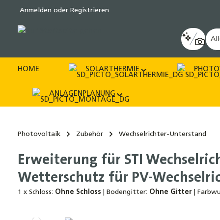
Anmelden
oder
Registrieren
pringen
Zur Hauptnavigation springen
Al
HOME
SOLARTHERMIE
PHOTO
ANLAGENPLANUNG
Photovoltaik
Zubehör
Wechselrichter-Unterstand
Erweiterung für STI Wechselric
Wetterschutz für PV-Wechselric
1 x Schloss:
Ohne Schloss
|
Bodengitter:
Ohne Gitter
|
Farbwu