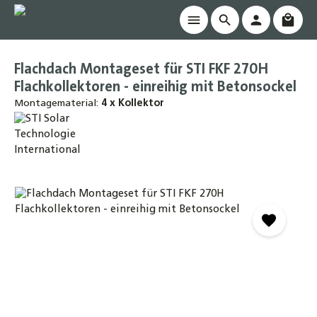
Waren
alt springen
Flachdach Montageset für STI FKF 270H
Flachkollektoren - einreihig mit Betonsockel
Montagematerial:
4 x Kollektor
Bildergalerie überspringen