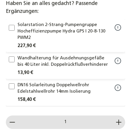
Haben Sie an alles gedacht? Passende
Ergänzungen:
Solarstation 2-Strang-Pumpengruppe
Hocheffizienzpumpe Hydra GPS I 20-8-130
PWM2
227,90 €
Wandhalterung für Ausdehnungsgefäße
bis 40 Liter inkl. Doppelrückflußverhinderer
13,90 €
DN16 Solarleitung Doppelwellrohr
Edelstahlwellrohr 14mm Isolierung
158,40 €
DN20 Solarleitung Doppelwellrohr
Produkt Anzahl: Gib den gewünschten Wert ein od
Edelstahlwellrohr 14mm Isolierung
188,00 €