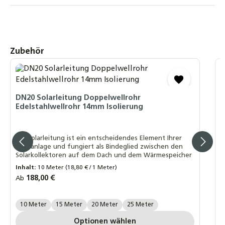
Sonnenkollektor Solarthermie-Kollektor
639,00 €
SOREL TDC Smart Basic, Solarsteuerung
Produktgalerie überspringen
Zubehör
Solarregler
Temperaturdifferenzsteuerung, WLAN + 2
Fühler
D
S
151,90 €
S
DN20 Solarleitung Doppelwellrohr
Edelstahlwellrohr 14mm Isolierung
SOREL TDC Smart Compact, Solarsteuerung
Solarregler
D
Temperaturdifferenzsteuerung, WLAN + 2
h
Die Solarleitung ist ein entscheidendes Element Ihrer
s
Fühler
Solaranlage und fungiert als Bindeglied zwischen den
w
Solarkollektoren auf dem Dach und dem Wärmespeicher
185,90 €
R
A
Inhalt:
10 Meter
(18,80 € / 1 Meter)
Regulärer Preis:
188,00 €
Ab
A
Länge Wellrohr:
10 Meter
15 Meter
20 Meter
25 Meter
Optionen wählen