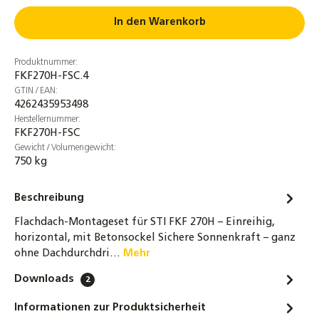
Anschlussrohr für Ausdehnungsgefäße
In den Warenkorb
DN16 - 80 / 120 / 180 cm für ADG
19,90 €
Produktnummer:
FKF270H-FSC.4
DN16 Wellrohr Verschraubung
GTIN / EAN:
Schnellverschraubung Schnellkupplung für
4262435953498
Solarleitungen
Herstellernummer:
FKF270H-FSC
8,70 €
Gewicht / Volumengewicht:
750 kg
DN20 Wellrohr Verschraubung
Schnellverschraubung Schnellkupplung für
Solarleitungen
Beschreibung
12,40 €
Flachdach-Montageset für STI FKF 270H – Einreihig,
horizontal, mit Betonsockel Sichere Sonnenkraft – ganz
STI Hochleistungs-Flachkollektor FKF 270
ohne Dachdurchdri…
Mehr
Sonnenkollektor Solarthermie-Kollektor
Downloads
2
554,00 €
Informationen zur Produktsicherheit
STI Hochleistungs-Flachkollektor FKF 270