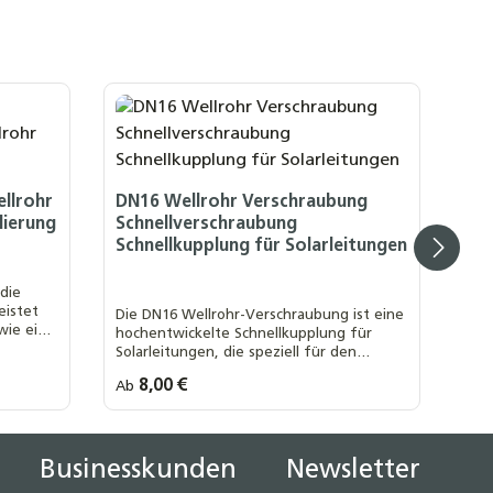
llrohr
DN16 Wellrohr Verschraubung
lierung
Schnellverschraubung
Schnellkupplung für Solarleitungen
 die
eistet
Die DN16 Wellrohr-Verschraubung ist eine
wie eine
hochentwickelte Schnellkupplung für
Solarleitungen, die speziell für den
Art Wellrohrverschraubung größen:
DN16 x 1 Zoll AG
DN16 x 1 Zoll IG
Einsatz in Solaranlagen konzipiert wurde.
Regulärer Preis:
8,00 €
Ab
r
DN16 x 1/2 Zoll AG
DN16 x 1/2 Zoll IG
+ 5
DN16 x 3/4 Zoll AG
Businesskunden
Newsletter