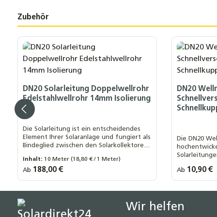
Zubehör
Produktgalerie überspringen
DN20 Solarleitung Doppelwellrohr
DN20 Well
Edelstahlwellrohr 14mm Isolierung
Schnellver
Schnellkup
Die Solarleitung ist ein entscheidendes
Element Ihrer Solaranlage und fungiert als
Die DN20 Wel
Bindeglied zwischen den Solarkollektoren
hochentwicke
auf dem Dach und dem Wärmespeicher
Solarleitunge
Inhalt:
10 Meter
(18,80 € / 1 Meter)
Art Wellro
DN20 x 1 Z
Einsatz in So
Regulärer Preis:
188,00 €
Regulärer Prei
10,90 €
Ab
Ab
Länge Wellrohr:
10 Meter
15 Meter
20 Meter
DN20 x 3/4
25 Meter
DN20 x 22 
Wir helfen