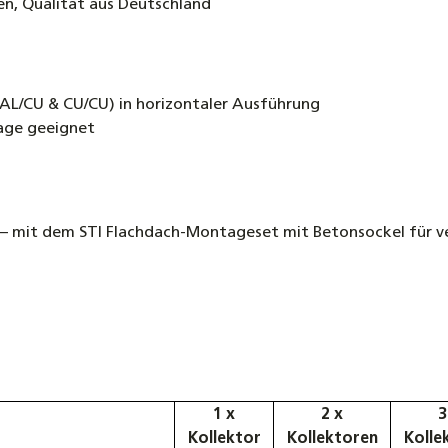
en, Qualität aus Deutschland
(AL/CU & CU/CU) in horizontaler Ausführung
age geeignet
 – mit dem STI Flachdach-Montageset mit Betonsockel für ve
1 x
2 x
3
Kollektor
Kollektoren
Kolle