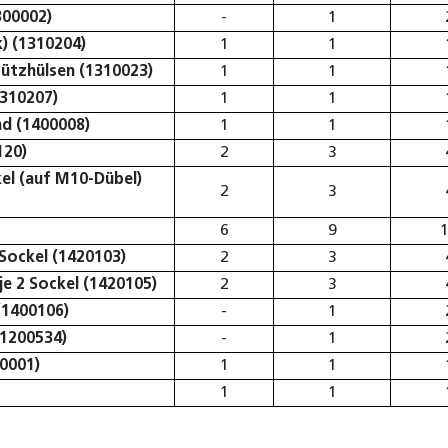
300002)
-
1
) (1310204)
1
1
ützhülsen (1310023)
1
1
1310207)
1
1
d (1400008)
1
1
120)
2
3
el (auf M10-Dübel)
2
3
6
9
Sockel (1420103)
2
3
je 2 Sockel (1420105)
2
3
(1400106)
-
1
(1200534)
-
1
0001)
1
1
1
1