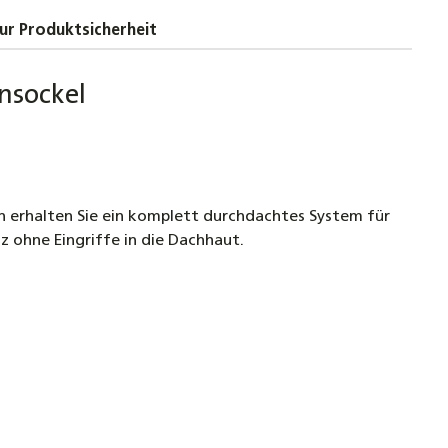
kupplung für Solarleitungen
ur Produktsicherheit
hleistungs-Flachkollektor FKF 270 Sonnenkollektor
onsockel
ermie-Kollektor
€
hleistungs-Flachkollektor FKF 270 Sonnenkollektor
ermie-Kollektor
en erhalten Sie ein komplett durchdachtes System für
€
nz ohne Eingriffe in die Dachhaut.
DC Smart Basic, Solarsteuerung Solarregler
aturdifferenzsteuerung, WLAN + 2 Fühler
€
TDC Smart Compact, Solarsteuerung Solarregler
aturdifferenzsteuerung, WLAN + 2 Fühler
€