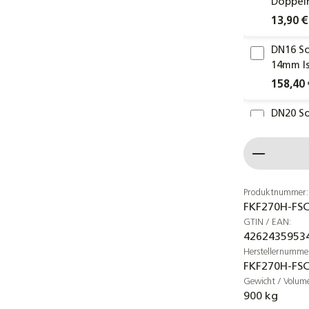
Doppelr
13,90 €
DN16 So
14mm I
158,40 
DN20 So
14mm I
Produkt
188,00 
Anschlu
180 cm
Produktnummer:
FKF270H-FSC
19,90 €
GTIN / EAN:
4262435953
DN16 W
Herstellernumme
Schnell
FKF270H-FS
8,70 €
Gewicht / Volum
900 kg
DN20 W