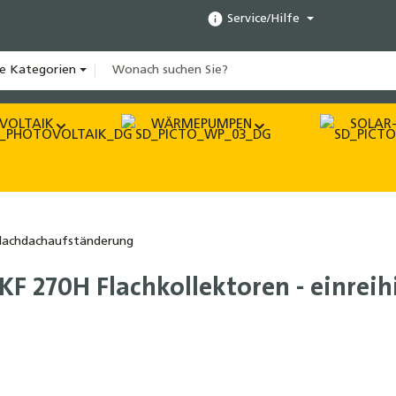
Service/Hilfe
le Kategorien
VOLTAIK
WÄRMEPUMPEN
SOLAR-
lachdachaufständerung
KF 270H Flachkollektoren - einreih