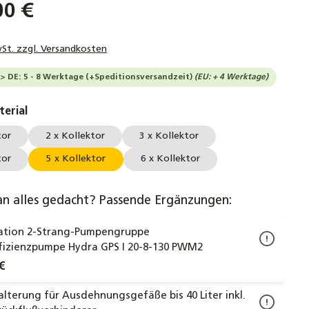
00 €
wSt. zzgl. Versandkosten
--> DE: 5 - 8 Werktage (+Speditionsversandzeit)
(EU: + 4 Werktage)
auswählen
erial
tor
2 x Kollektor
3 x Kollektor
tor
5 x Kollektor
6 x Kollektor
an alles gedacht? Passende Ergänzungen:
tation 2-Strang-Pumpengruppe
fizienzpumpe Hydra GPS I 20-8-130 PWM2
€
terung für Ausdehnungsgefäße bis 40 Liter inkl.