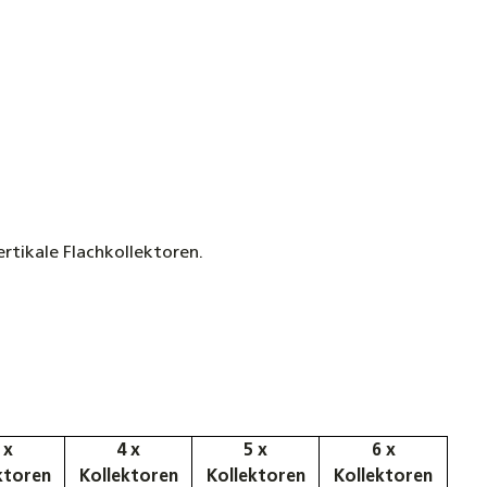
rtikale Flachkollektoren.
 x
4 x
5 x
6 x
ktoren
Kollektoren
Kollektoren
Kollektoren