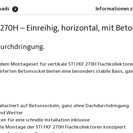
Schnell
oads
Informationen z
2
12,40 €
STI Hoc
270H – Einreihig, horizontal, mit Bet
Solarth
554,00 
durchdringung.
STI Hoc
Solarth
t dem Montageset für vertikale STI FKF 270H Flachkollektor
639,00 
lieferten Betonsockel bieten eine besonders stabile Basis, ga
SOREL T
Temper
151,90 
ballastiert auf Betonsockeln, ganz ohne Dachdurchdringung
SOREL 
und Wetter
Temper
für eine schnelle Installation inklusive
185,90 
ale Montage der STI FKF 270H Flachkollektoren konzipiert