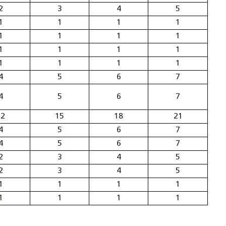
2
3
4
5
1
1
1
1
1
1
1
1
1
1
1
1
1
1
1
1
4
5
6
7
4
5
6
7
12
15
18
21
4
5
6
7
4
5
6
7
2
3
4
5
2
3
4
5
1
1
1
1
1
1
1
1