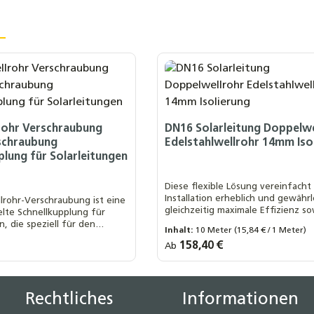
rohr Verschraubung
DN16 Solarleitung Doppelwe
schraubung
Edelstahlwellrohr 14mm Iso
plung für Solarleitungen
Diese flexible Lösung vereinfacht
Installation erheblich und gewährl
lrohr-Verschraubung ist eine
gleichzeitig maximale Effizienz so
lte Schnellkupplung für
besonders lange Lebensdauer
n, die speziell für den
Inhalt:
10 Meter
(15,84 € / 1 Meter)
hrverschraubung größen:
oll AG
DN20 x 1 Zoll IG
laranlagen konzipiert wurde.
s:
Regulärer Preis:
158,40 €
Ab
Länge Wellrohr:
 Zoll AG
DN20 x 3/4 Zoll IG
10 Meter
15 Meter
20 Mete
+ 2
CU
25 Meter
Rechtliches
Informationen