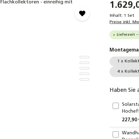
1.629,
Inhalt:
1 Set
Preise inkl. M
Lieferzeit 
Montagemat
1 x Kollek
4 x Kollek
Haben Sie 
Solars
Hochef
227,90 
Wandhal