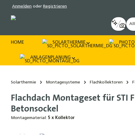
Anmelden
oder
Registrieren
pringen
Zur Hauptnavigation springen
Al
HOME
SOLARTHERMIE
PHOTO
ANLAGENPLANUNG
Solarthermie
Montagesysteme
Flachkollektoren
F
Flachdach Montageset für STI F
Betonsockel
Montagematerial:
5 x Kollektor