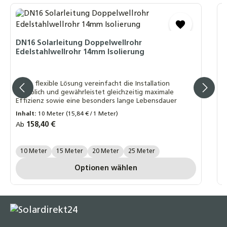
D
M
DN16 Solarleitung Doppelwellrohr
Edelstahlwellrohr 14mm Isolierung
M
S
Diese flexible Lösung vereinfacht die Installation
A
erheblich und gewährleistet gleichzeitig maximale
m
Effizienz sowie eine besonders lange Lebensdauer
Inhalt:
10 Meter
(15,84 € / 1 Meter)
R
2
Regulärer Preis:
158,40 €
Ab
P
Länge Wellrohr:
10 Meter
15 Meter
20 Meter
25 Meter
P
Optionen wählen