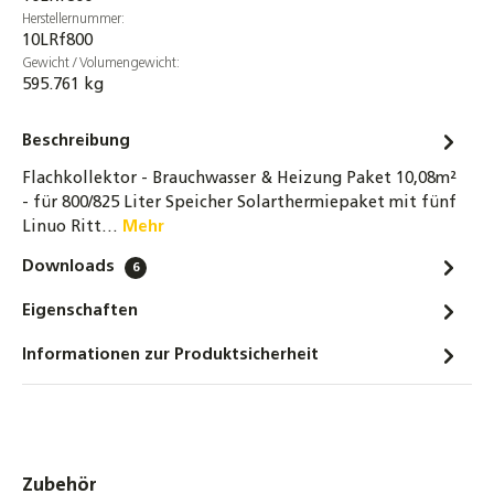
Herstellernummer:
10LRf800
Gewicht / Volumengewicht:
595.761 kg
Beschreibung
Flachkollektor - Brauchwasser & Heizung Paket 10,08m²
- für 800/825 Liter Speicher Solarthermiepaket mit fünf
Linuo Ritt…
Mehr
Downloads
6
Eigenschaften
Informationen zur Produktsicherheit
Produktgalerie überspringen
Zubehör