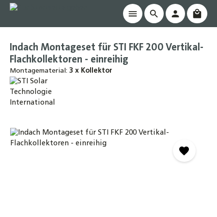
Waren
alt springen
Indach Montageset für STI FKF 200 Vertikal-
Flachkollektoren - einreihig
Montagematerial:
3 x Kollektor
Bildergalerie überspringen