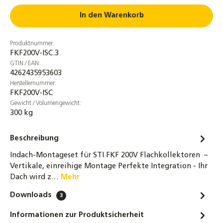
Anschlussrohr für Ausdehnungsgefäße
In den Warenkorb
DN16 - 80 / 120 / 180 cm für ADG
19,90 €
Produktnummer:
FKF200V-ISC.3
DN16 Wellrohr Verschraubung
GTIN / EAN:
Schnellverschraubung Schnellkupplung für
4262435953603
Solarleitungen
Herstellernummer:
FKF200V-ISC
8,70 €
Gewicht / Volumengewicht:
300 kg
DN20 Wellrohr Verschraubung
Schnellverschraubung Schnellkupplung für
Solarleitungen
Beschreibung
12,40 €
Indach-Montageset für STI FKF 200V Flachkollektoren –
Vertikale, einreihige Montage Perfekte Integration - Ihr
STI Hochleistungs-Flachkollektor FKF 200
Dach wird z…
Mehr
Sonnenkollektor Solarthermie-Kollektor
Downloads
3
419,00 €
Informationen zur Produktsicherheit
STI Hochleistungs-Flachkollektor FKF 200