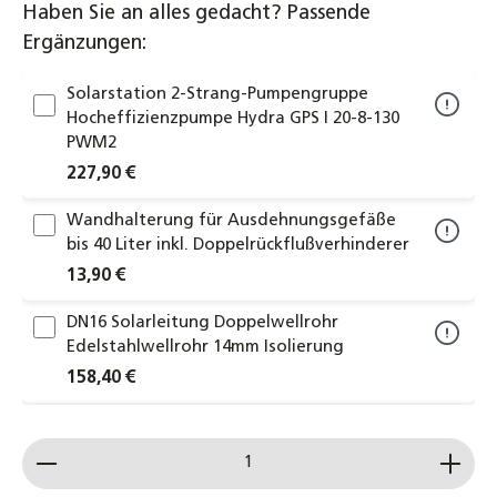
Haben Sie an alles gedacht? Passende
Ergänzungen:
Solarstation 2-Strang-Pumpengruppe
Hocheffizienzpumpe Hydra GPS I 20-8-130
PWM2
227,90 €
Wandhalterung für Ausdehnungsgefäße
bis 40 Liter inkl. Doppelrückflußverhinderer
13,90 €
DN16 Solarleitung Doppelwellrohr
Edelstahlwellrohr 14mm Isolierung
158,40 €
DN20 Solarleitung Doppelwellrohr
Produkt Anzahl: Gib den gewünschten Wert ein od
Edelstahlwellrohr 14mm Isolierung
188,00 €