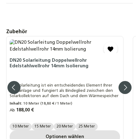
Sonnenkollektor Solarthermie-Kollektor
488,00 €
SOREL TDC Smart Basic, Solarsteuerung
Produktgalerie überspringen
Zubehör
Solarregler
Temperaturdifferenzsteuerung, WLAN + 2
Fühler
D
S
151,90 €
S
DN20 Solarleitung Doppelwellrohr
Edelstahlwellrohr 14mm Isolierung
SOREL TDC Smart Compact, Solarsteuerung
Solarregler
D
Temperaturdifferenzsteuerung, WLAN + 2
h
Die Solarleitung ist ein entscheidendes Element Ihrer
s
Fühler
Solaranlage und fungiert als Bindeglied zwischen den
w
Solarkollektoren auf dem Dach und dem Wärmespeicher
185,90 €
R
A
Inhalt:
10 Meter
(18,80 € / 1 Meter)
Regulärer Preis:
188,00 €
Ab
A
Länge Wellrohr:
10 Meter
15 Meter
20 Meter
25 Meter
Optionen wählen