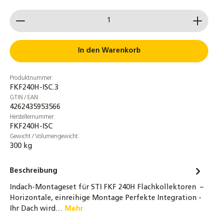
DN20 Solarleitung Doppelwellrohr
Produkt Anzahl: Gib den gewünschten Wert ein od
Edelstahlwellrohr 14mm Isolierung
188,00 €
Anschlussrohr für Ausdehnungsgefäße
In den Warenkorb
DN16 - 80 / 120 / 180 cm für ADG
19,90 €
Produktnummer:
FKF240H-ISC.3
DN16 Wellrohr Verschraubung
GTIN / EAN:
Schnellverschraubung Schnellkupplung für
4262435953566
Solarleitungen
Herstellernummer:
FKF240H-ISC
8,70 €
Gewicht / Volumengewicht:
300 kg
DN20 Wellrohr Verschraubung
Schnellverschraubung Schnellkupplung für
Solarleitungen
Beschreibung
12,40 €
Indach-Montageset für STI FKF 240H Flachkollektoren –
Horizontale, einreihige Montage Perfekte Integration -
STI Hochleistungs-Flachkollektor FKF 240
Ihr Dach wird…
Mehr
Sonnenkollektor Solarthermie-Kollektor