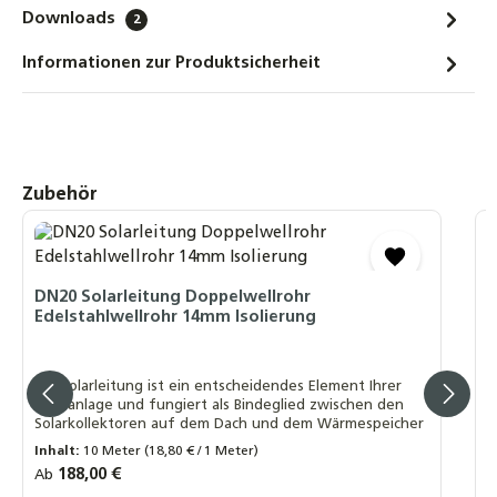
Downloads
2
471,00 €
Informationen zur Produktsicherheit
STI Hochleistungs-Flachkollektor FKF 240
Sonnenkollektor Solarthermie-Kollektor
564,00 €
SOREL TDC Smart Basic, Solarsteuerung
Produktgalerie überspringen
Zubehör
Solarregler
Temperaturdifferenzsteuerung, WLAN + 2
Fühler
D
S
151,90 €
S
DN20 Solarleitung Doppelwellrohr
Edelstahlwellrohr 14mm Isolierung
SOREL TDC Smart Compact, Solarsteuerung
Solarregler
D
Temperaturdifferenzsteuerung, WLAN + 2
h
Die Solarleitung ist ein entscheidendes Element Ihrer
s
Fühler
Solaranlage und fungiert als Bindeglied zwischen den
w
Solarkollektoren auf dem Dach und dem Wärmespeicher
185,90 €
R
A
Inhalt:
10 Meter
(18,80 € / 1 Meter)
Regulärer Preis:
188,00 €
Ab