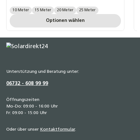
A
Länge Wellrohr:
10 Meter
15 Meter
20 Meter
25 Meter
Optionen wählen
Unterstützung und Beratung unter:
06732 - 608 99 99
Öffnungszeiten
Mo-Do: 09:00 - 16:00 Uhr
Fr: 09:00 - 15:00 Uhr
Oder über unser
Kontaktformular
.