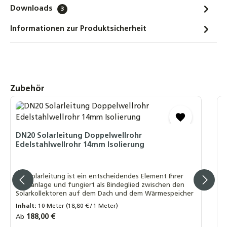
Downloads
3
554,00 €
Informationen zur Produktsicherheit
STI Hochleistungs-Flachkollektor FKF 270
Sonnenkollektor Solarthermie-Kollektor
639,00 €
SOREL TDC Smart Basic, Solarsteuerung
Produktgalerie überspringen
Zubehör
Solarregler
Temperaturdifferenzsteuerung, WLAN + 2
Fühler
D
S
151,90 €
S
DN20 Solarleitung Doppelwellrohr
Edelstahlwellrohr 14mm Isolierung
SOREL TDC Smart Compact, Solarsteuerung
Solarregler
D
Temperaturdifferenzsteuerung, WLAN + 2
h
Die Solarleitung ist ein entscheidendes Element Ihrer
s
Fühler
Solaranlage und fungiert als Bindeglied zwischen den
w
Solarkollektoren auf dem Dach und dem Wärmespeicher
185,90 €
R
A
Inhalt:
10 Meter
(18,80 € / 1 Meter)
Regulärer Preis:
188,00 €
Ab