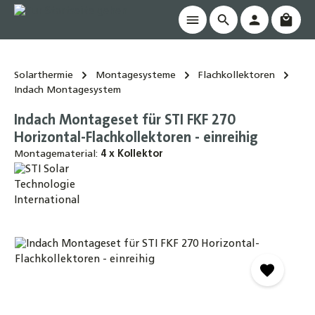
Waren
alt springen
Solarthermie
Montagesysteme
Flachkollektoren
Indach Montagesystem
Indach Montageset für STI FKF 270
Horizontal-Flachkollektoren - einreihig
Montagematerial:
4 x Kollektor
Bildergalerie überspringen