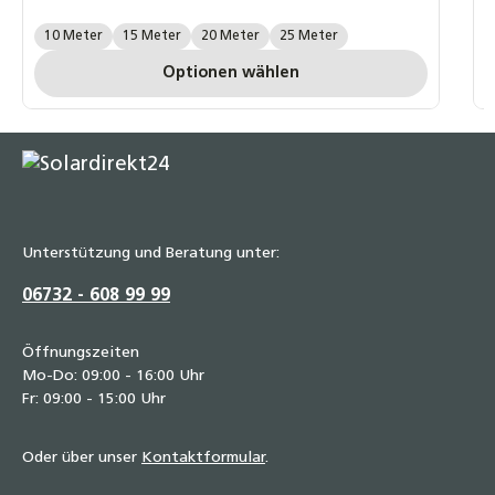
A
Länge Wellrohr:
10 Meter
15 Meter
20 Meter
25 Meter
Optionen wählen
Unterstützung und Beratung unter:
06732 - 608 99 99
Öffnungszeiten
Mo-Do: 09:00 - 16:00 Uhr
Fr: 09:00 - 15:00 Uhr
Oder über unser
Kontaktformular
.