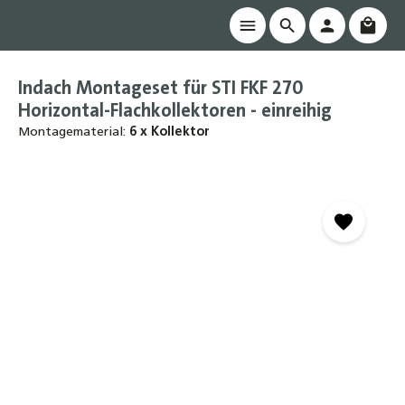
Waren
alt springen
Indach Montageset für STI FKF 270
Horizontal-Flachkollektoren - einreihig
Montagematerial:
6 x Kollektor
Bildergalerie überspringen