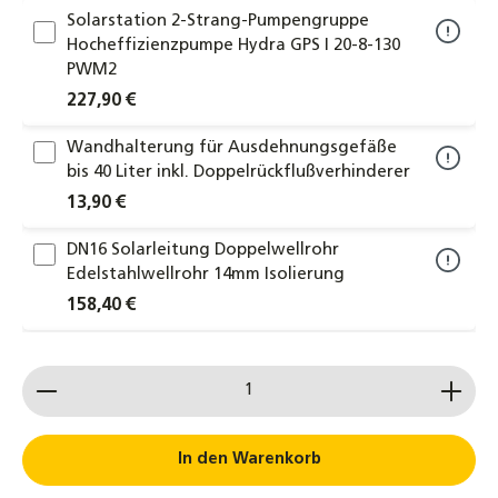
Solarstation 2-Strang-Pumpengruppe
Hocheffizienzpumpe Hydra GPS I 20-8-130
PWM2
227,90 €
Wandhalterung für Ausdehnungsgefäße
bis 40 Liter inkl. Doppelrückflußverhinderer
13,90 €
DN16 Solarleitung Doppelwellrohr
Edelstahlwellrohr 14mm Isolierung
158,40 €
DN20 Solarleitung Doppelwellrohr
Produkt Anzahl: Gib den gewünschten Wert ein od
Edelstahlwellrohr 14mm Isolierung
188,00 €
Anschlussrohr für Ausdehnungsgefäße
In den Warenkorb
DN16 - 80 / 120 / 180 cm für ADG