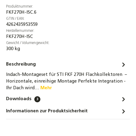
19,90 €
Produktnummer:
FKF270H-ISC.6
DN16 Wellrohr Verschraubung
GTIN / EAN:
Schnellverschraubung Schnellkupplung für
4262435953559
Solarleitungen
Herstellernummer:
FKF270H-ISC
8,70 €
Gewicht / Volumengewicht:
300 kg
DN20 Wellrohr Verschraubung
Schnellverschraubung Schnellkupplung für
Solarleitungen
Beschreibung
12,40 €
Indach-Montageset für STI FKF 270H Flachkollektoren –
Horizontale, einreihige Montage Perfekte Integration -
STI Hochleistungs-Flachkollektor FKF 270
Ihr Dach wird…
Mehr
Sonnenkollektor Solarthermie-Kollektor
Downloads
3
554,00 €
Informationen zur Produktsicherheit
STI Hochleistungs-Flachkollektor FKF 270
Sonnenkollektor Solarthermie-Kollektor
639,00 €