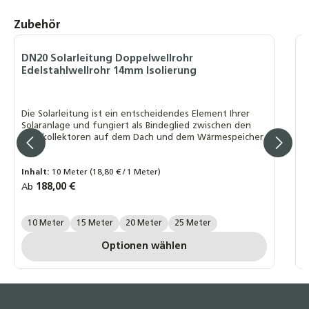
SOREL TDC Smart Basic, Solarsteuerung
Produktgalerie überspringen
Zubehör
Solarregler
Temperaturdifferenzsteuerung, WLAN + 2
Fühler
DN20 Solarleitung Doppelwellrohr
D
Edelstahlwellrohr 14mm Isolierung
S
151,90 €
S
SOREL TDC Smart Compact, Solarsteuerung
Die Solarleitung ist ein entscheidendes Element Ihrer
Solarregler
Solaranlage und fungiert als Bindeglied zwischen den
D
Temperaturdifferenzsteuerung, WLAN + 2
Solarkollektoren auf dem Dach und dem Wärmespeicher
h
s
Fühler
w
185,90 €
R
A
Inhalt:
10 Meter
(18,80 € / 1 Meter)
Regulärer Preis:
188,00 €
Ab
A
Länge Wellrohr:
10 Meter
15 Meter
20 Meter
25 Meter
Optionen wählen